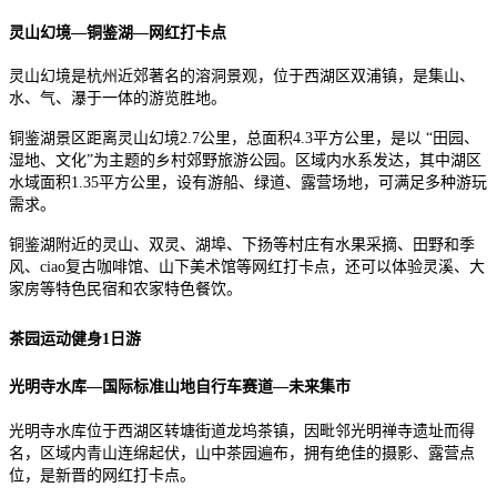
灵山幻境—铜鉴湖—网红打卡点
灵山幻境是杭州近郊著名的溶洞景观，位于西湖区双浦镇，是集山、
水、气、瀑于一体的游览胜地。
铜鉴湖景区距离灵山幻境2.7公里，总面积4.3平方公里，是以 “田园、
湿地、文化”为主题的乡村郊野旅游公园。区域内水系发达，其中湖区
水域面积1.35平方公里，设有游船、绿道、露营场地，可满足多种游玩
需求。
铜鉴湖附近的灵山、双灵、湖埠、下扬等村庄有水果采摘、田野和季
风、ciao复古咖啡馆、山下美术馆等网红打卡点，还可以体验灵溪、大
家房等特色民宿和农家特色餐饮。
茶园运动健身1日游
光明寺水库—国际标准山地自行车赛道—未来集市
光明寺水库位于西湖区转塘街道龙坞茶镇，因毗邻光明禅寺遗址而得
名，区域内青山连绵起伏，山中茶园遍布，拥有绝佳的摄影、露营点
位，是新晋的网红打卡点。