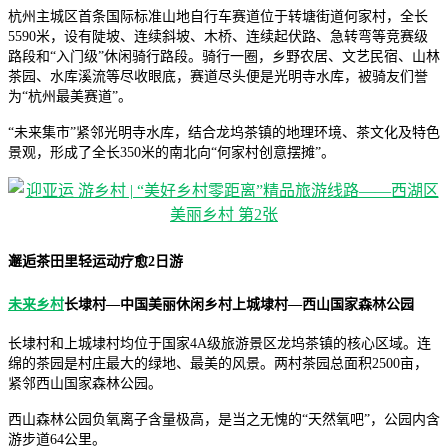
杭州主城区首条国际标准山地自行车赛道位于转塘街道何家村，全长
5590米，设有陡坡、连续斜坡、木桥、连续起伏路、急转弯等竞赛级
路段和“入门级”休闲骑行路段。骑行一圈，乡野农居、文艺民宿、山林
茶园、水库溪流等尽收眼底，赛道尽头便是光明寺水库，被骑友们誉
为“杭州最美赛道”。
“未来集市”紧邻光明寺水库，结合龙坞茶镇的地理环境、茶文化及特色
景观，形成了全长350米的南北向“何家村创意摆摊”。
邂逅茶田里轻运动疗愈2日游
未来乡村
长埭村—中国美丽休闲乡村上城埭村—西山国家森林公园
长埭村和上城埭村均位于国家4A级旅游景区龙坞茶镇的核心区域。连
绵的茶园是村庄最大的绿地、最美的风景。两村茶园总面积2500亩，
紧邻西山国家森林公园。
西山森林公园负氧离子含量极高，是当之无愧的“天然氧吧”，公园内含
游步道64公里。