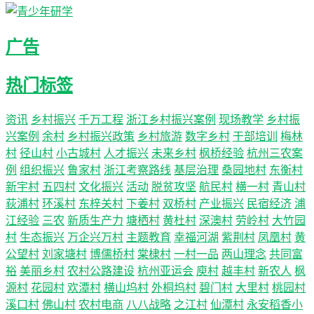
广告
热门标签
资讯
乡村振兴
千万工程
浙江乡村振兴案例
现场教学
乡村振
兴案例
余村
乡村振兴政策
乡村旅游
数字乡村
干部培训
梅林
村
径山村
小古城村
人才振兴
未来乡村
枫桥经验
杭州三农案
例
组织振兴
鲁家村
浙江考察路线
基层治理
桑园地村
东衡村
新宇村
五四村
文化振兴
活动
脱贫攻坚
航民村
横一村
青山村
荻浦村
环溪村
东梓关村
下姜村
双桥村
产业振兴
民宿经济
浦
江经验
三农
新质生产力
塘栖村
黄杜村
深澳村
劳岭村
大竹园
村
生态振兴
万企兴万村
主题教育
幸福河湖
紫荆村
凤凰村
黄
公望村
刘家塘村
博儒桥村
棠棣村
一村一品
两山理念
共同富
裕
美丽乡村
农村公路建设
杭州亚运会
庾村
越丰村
新农人
枫
源村
花园村
欢潭村
横山坞村
外桐坞村
碧门村
大里村
桃园村
溪口村
佛山村
农村电商
八八战略
之江村
仙潭村
永安稻香小