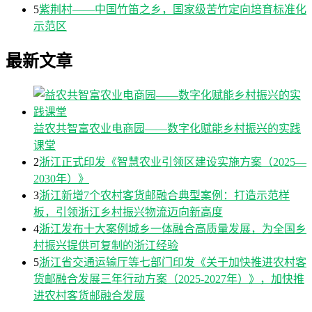
5
紫荆村——中国竹笛之乡，国家级苦竹定向培育标准化
示范区
最新文章
益农共智富农业电商园——数字化赋能乡村振兴的实践
课堂
2
浙江正式印发《智慧农业引领区建设实施方案（2025—
2030年）》
3
浙江新增7个农村客货邮融合典型案例：打造示范样
板，引领浙江乡村振兴物流迈向新高度
4
浙江发布十大案例城乡一体融合高质量发展，为全国乡
村振兴提供可复制的浙江经验
5
浙江省交通运输厅等七部门印发《关于加快推进农村客
货邮融合发展三年行动方案（2025-2027年）》，加快推
进农村客货邮融合发展