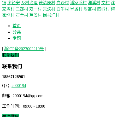
镇
谢径安
乡村治理
德清庾村
白沙村
潘家浜村
湘溪村
文村
沈
家墩村
二都村
双一村
景溪村
白牛村
皋城村
周富村
四岭村
梅
家坞村
石舍村
芦茨村
尚书圩村
首页
分类
专题
|
浙ICP备2023002219号
|
联系我们
联系我们
18867128961
Q Q:
2000194
邮箱: 2000194@qq.com
工作时间：09:00 - 18:00
关注微信