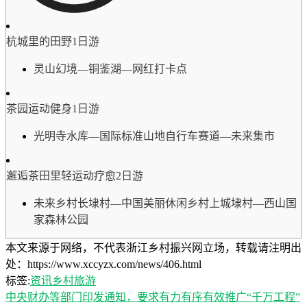
杭城里的田野1日游
灵山幻境—铜鉴湖—网红打卡点
茶园运动健身1日游
光明寺水库—国际标准山地自行车赛道—未来集市
邂逅茶田里轻运动疗愈2日游
未来乡村长埭村—中国美丽休闲乡村上城埭村—西山国
家森林公园
本文来源于网络，不代表浙江乡村振兴网立场，转载请注明出
处：https://www.xccyzx.com/news/406.html
标签:
资讯
乡村旅游
中央财办等部门印发通知，要求有力有序有效推广“千万工程”