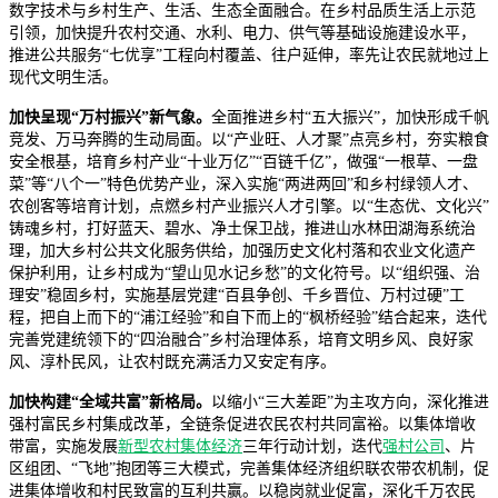
数字技术与乡村生产、生活、生态全面融合。在乡村品质生活上示范
引领，加快提升农村交通、水利、电力、供气等基础设施建设水平，
推进公共服务“七优享”工程向村覆盖、往户延伸，率先让农民就地过上
现代文明生活。
加快呈现“万村振兴”新气象。
全面推进乡村“五大振兴”，加快形成千帆
竞发、万马奔腾的生动局面。以“产业旺、人才聚”点亮乡村，夯实粮食
安全根基，培育乡村产业“十业万亿”“百链千亿”，做强“一根草、一盘
菜”等“八个一”特色优势产业，深入实施“两进两回”和乡村绿领人才、
农创客等培育计划，点燃乡村产业振兴人才引擎。以“生态优、文化兴”
铸魂乡村，打好蓝天、碧水、净土保卫战，推进山水林田湖海系统治
理，加大乡村公共文化服务供给，加强历史文化村落和农业文化遗产
保护利用，让乡村成为“望山见水记乡愁”的文化符号。以“组织强、治
理安”稳固乡村，实施基层党建“百县争创、千乡晋位、万村过硬”工
程，把自上而下的“浦江经验”和自下而上的“枫桥经验”结合起来，迭代
完善党建统领下的“四治融合”乡村治理体系，培育文明乡风、良好家
风、淳朴民风，让农村既充满活力又安定有序。
加快构建“全域共富”新格局。
以缩小“三大差距”为主攻方向，深化推进
强村富民乡村集成改革，全链条促进农民农村共同富裕。以集体增收
带富，实施发展
新型农村集体经济
三年行动计划，迭代
强村公司
、片
区组团、“飞地”抱团等三大模式，完善集体经济组织联农带农机制，促
进集体增收和村民致富的互利共赢。以稳岗就业促富，深化千万农民