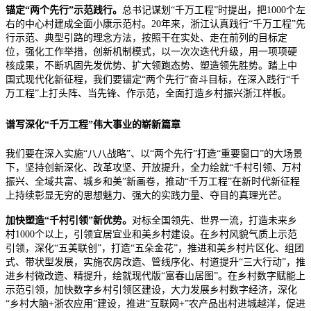
锚定“两个先行”示范践行。
总书记
谋划“千万工程”时提出，把1000个左
右的中心村建成全面小康示范村。20年来，浙江认真践行“千万工程”先
行示范、典型引路的理念方法，按照干在实处、走在前列的目标定
位，强化工作举措，创新机制模式，以一次次迭代升级，用一项项硬
核成果，不断巩固先发优势、扩大领跑态势、塑造领先胜势。踏上中
国式现代化新征程，我们要锚定“两个先行”奋斗目标，在深入践行“千
万工程”上打头阵、当先锋、作示范，全面打造乡村振兴浙江样板。
谱写深化“千万工程”伟大事业的崭新篇章
我们要在深入实施“八八战略”、以“两个先行”打造“重要窗口”的大场景
下，坚持创新深化、改革攻坚、开放提升，全力绘就“千村引领、万村
振兴、全域共富、城乡和美”新画卷，推动“千万工程”在新时代新征程
上持续彰显无穷的思想魅力、强大的实践力量、夺目的真理光芒。
加快塑造“千村引领”新优势。
对标全国领先、世界一流，打造未来乡
村1000个以上，引领宜居宜业和美乡村建设。在乡村风貌气质上示范
引领，深化“五美联创”，打造“五朵金花”，推进和美乡村片区化、组团
式、带状型发展，实施农房改造、管线序化、村道提升“三大行动”，推
进乡村微改造、精提升，绘就现代版“富春山居图”。在乡村数字赋能上
示范引领，加快数字乡村引领区建设，大力发展乡村数字经济，深化
“乡村大脑+浙农应用”建设，推进“互联网+”农产品出村进城越洋，促进