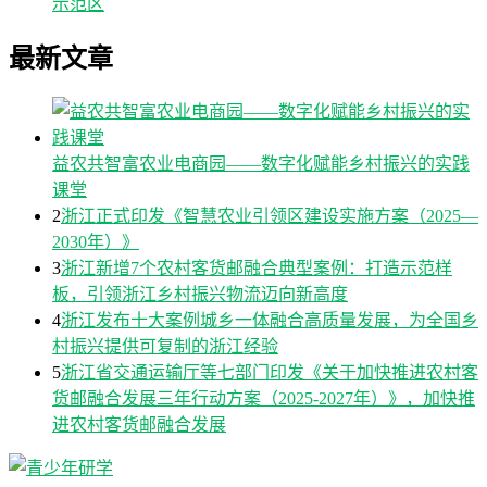
示范区
最新文章
益农共智富农业电商园——数字化赋能乡村振兴的实践
课堂
2
浙江正式印发《智慧农业引领区建设实施方案（2025—
2030年）》
3
浙江新增7个农村客货邮融合典型案例：打造示范样
板，引领浙江乡村振兴物流迈向新高度
4
浙江发布十大案例城乡一体融合高质量发展，为全国乡
村振兴提供可复制的浙江经验
5
浙江省交通运输厅等七部门印发《关于加快推进农村客
货邮融合发展三年行动方案（2025-2027年）》，加快推
进农村客货邮融合发展