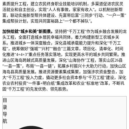
素质提升工程，建立农民终身职业技能培训机制，多渠道促进农民灵
活就业和自主创业，实现“人人有事做，家家有收入”。以机制创新帮
富，联动实施新型帮共体建设、先富带后富“三同步”行动、“一户一策”
集成帮扶计划，实现共同富裕路上“一个都不掉队”。
加快绘就“城乡和美”新图景。
坚持把“千万工程”作为城乡融合发展的龙
头工程，全面打造城乡居民幸福共同体，着力构建新型工农城乡关
系。推进城乡一体深度融合，深化县城承载能力提升和深化“千万工
程”，统筹做好“强城”“兴村”“融合”三篇文章，项目化、清单化、时间
化推进“4+4+3”重点任务落实落地，实现更高水平的城乡共同繁荣。推
进山区海岛跨越式高质量发展，深化“山海协作”工程，落实山区26县
“一县一策”，布局“一县一链”，拓展乡村振兴十大助力行动，加快山区
海岛县高质量发展。推进资源要素集成集聚，加强涉农资金整合，加
大“千万工程”投入力度，撬动更多社会资本参与“千万工程”建设，深化
农业农村投资“一件事+明白纸”集成改革和农业“标准地”改革，不断巩
固“千万工程”的先发优势、领先胜势。
目
录
导
航