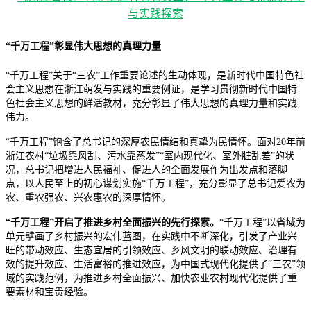
“千万工程”彰显伟大思想的真理力量
“千万工程”关于“三农”工作重要论述的生动体现，是新时代中国特色社
会主义思想在浙江萌发与实践的重要例证，是学习贯彻新时代中国特
色社会主义思想的鲜活教材，充分彰显了伟大思想的真理力量和实践
伟力。
“千万工程”饱含了总书记的深厚农民情结和真挚为民情怀。面对20年前
浙江农村“垃圾靠风刮、污水靠蒸发”“室内现代化、室外脏乱差”的状
况，总书记把增进人民福祉、促进人的全面发展作为出发点和落脚
点，以人民至上的初心谋划实施“千万工程”，充分彰显了总书记爱农为
农、重农强农、兴农惠农的深厚情怀。
“千万工程”开启了推进乡村全面振兴的先行探索。
“千万工程”以省域为
单元擘画了乡村振兴的宏伟蓝图，在实践中不断深化，引发了产业兴
旺的带动效应、生态宜居的引领效应、乡风文明的联动效应、治理有
效的提升效应、生活富裕的推进效应，为中国式现代化提供了“三农”领
域的实践范例，为推进乡村全面振兴、加快农业农村现代化提供了重
要素材和宝贵经验。