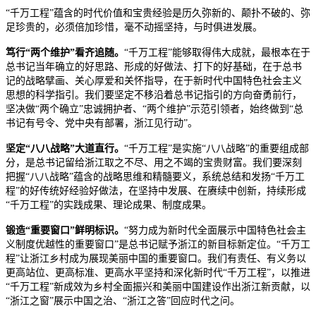
“千万工程”蕴含的时代价值和宝贵经验是历久弥新的、颠扑不破的、弥
足珍贵的，必须倍加珍惜，毫不动摇坚持，与时俱进发展。
笃行“两个维护”看齐追随。
“千万工程”能够取得伟大成就，最根本在于
总书记当年确立的好思路、形成的好做法、打下的好基础，在于总书
记的战略擘画、关心厚爱和关怀指导，在于新时代中国特色社会主义
思想的科学指引。我们要坚定不移沿着总书记指引的方向奋勇前行，
坚决做“两个确立”忠诚拥护者、“两个维护”示范引领者，始终做到“总
书记有号令、党中央有部署，浙江见行动”。
坚定“八八战略”大道直行。
“千万工程”是实施“八八战略”的重要组成部
分，是总书记留给浙江取之不尽、用之不竭的宝贵财富。我们要深刻
把握“八八战略”蕴含的战略思维和精髓要义，系统总结和发扬“千万工
程”的好传统好经验好做法，在坚持中发展、在赓续中创新，持续形成
“千万工程”的实践成果、理论成果、制度成果。
锻造“重要窗口”鲜明标识。
“努力成为新时代全面展示中国特色社会主
义制度优越性的重要窗口”是总书记赋予浙江的新目标新定位。“千万工
程”让浙江乡村成为展现美丽中国的重要窗口。我们有责任、有义务以
更高站位、更高标准、更高水平坚持和深化新时代“千万工程”，以推进
“千万工程”新成效为乡村全面振兴和美丽中国建设作出浙江新贡献，以
“浙江之窗”展示中国之治、“浙江之答”回应时代之问。