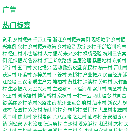
广告
热门标签
资讯
乡村振兴
千万工程
浙江乡村振兴案例
现场教学
乡村振
兴案例
余村
乡村振兴政策
乡村旅游
数字乡村
干部培训
梅林
村
径山村
小古城村
人才振兴
未来乡村
枫桥经验
杭州三农案
例
组织振兴
鲁家村
浙江考察路线
基层治理
桑园地村
东衡村
新宇村
五四村
文化振兴
活动
脱贫攻坚
航民村
横一村
青山村
荻浦村
环溪村
东梓关村
下姜村
双桥村
产业振兴
民宿经济
浦
江经验
三农
新质生产力
塘栖村
黄杜村
深澳村
劳岭村
大竹园
村
生态振兴
万企兴万村
主题教育
幸福河湖
紫荆村
凤凰村
黄
公望村
刘家塘村
博儒桥村
棠棣村
一村一品
两山理念
共同富
裕
美丽乡村
农村公路建设
杭州亚运会
庾村
越丰村
新农人
枫
源村
花园村
欢潭村
横山坞村
外桐坞村
碧门村
大里村
桃园村
溪口村
佛山村
农村电商
八八战略
之江村
仙潭村
永安稻香小
镇
谢径安
乡村治理
德清庾村
白沙村
潘家浜村
湘溪村
文村
沈
家墩村
二都村
双一村
景溪村
白牛村
皋城村
周富村
四岭村
梅