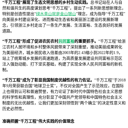
“千万工程”展现了生态文明思想的乡村生动实践。
总书记
站在人与自
然和谐共生的高度谋划思考“千万工程”，提出了一系列新思想新理念，
特别是创造性提出“
绿水青山就是金山银山
”理念，成为指导“千万工程”
向美丽乡村建设深化、进而推动生态省和美丽浙江建设的发展新理
念，引领浙江乡村走出了一条生产发展、生活富裕、生态良好的发展
道路。
“千万工程”形成了促进农民农村
共同富裕
的重要抓手。
“千万工程”给浙
江农村人居环境和乡村整体风貌带来了深刻重塑，推动美丽成果转化
为美丽经济，城乡居民收入倍差由2003年的2.43缩小到2022年的1.9，
站上了统筹城乡发展的高速跑道，为高质量发展建设共同富裕示范区
注入强劲动能、打下坚实基础，构建了实现全体人民共同富裕的新机
制。
“千万工程”成为了彰显我国制度优越性的有力佐证。
“千万工程”于2018
年9月荣获联合国“地球卫士奖”，不仅对全国产生了示范效应，在国际
上也得到认可和普遍赞誉，有力论证了新时代中国特色社会主义思想
的科学性和真理性，充分彰显了中国共产党领导和中国特色社会主义
制度的无比优越性，让我们更加深刻领悟到“两个确立”的决定性意义和
历史必然性。
准确把握“千万工程”伟大实践的价值理念