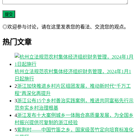
◎欢迎参与讨论，请在这里发表您的看法、交流您的观点。
热门文章
杭州立法规范农村集体经济组织财务管理，2024年1月1
日起施行
2
浙江加快推进乡村片区组团发展，推动新时代“千万工
程”再深化再提升
3
浙江公布15个乡村善治实践案例，推进共同富裕先行示
范夯实乡村治理根基
4
浙江发布十大案例城乡一体融合高质量发展，为全国乡
村振兴提供可复制的浙江经验
5
紫荆村——中国竹笛之乡，国家级苦竹定向培育标准化