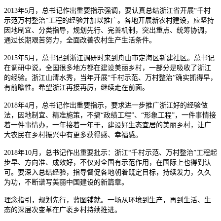
2013年5月，
总书记
作出重要指示强调，要认真总结浙江省开展“千村
示范万村整治”工程的经验并加以推广。各地开展新农村建设，应坚持
因地制宜、分类指导，规划先行、完善机制，突出重点、统筹协调，
通过长期艰苦努力，全面改善农村生产生活条件。
2015年5月，
总书记
到浙江调研时来到舟山市定海区新建社区。
总书记
在调研中说，全国很多地方都在建设美丽乡村，一部分是吸收了浙江
的经验。浙江山清水秀，当年开展“千村示范、万村整治”确实抓得早，
有前瞻性。希望浙江再接再厉，继续走在前面。
2018年4月，
总书记
作出重要指示，要求进一步推广浙江好的经验做
法，因地制宜、精准施策，不搞“政绩工程”、“形象工程”，一件事情接
着一件事情办，一年接着一年干，建设好生态宜居的美丽乡村，让广
大农民在乡村振兴中有更多获得感、幸福感。
2018年10月，
总书记
作出重要批示：浙江“千村示范、万村整治”工程起
步早、方向准、成效好，不仅对全国有示范作用，在国际上也得到认
可。要深入总结经验，指导督促各地朝着既定目标，持续发力，久久
为功，不断谱写美丽中国建设的新篇章。
理念指引，规划先行，蓝图铺就。一场从环境到生产，再到生活、生
态的深层次变革在广袤乡村持续推进。