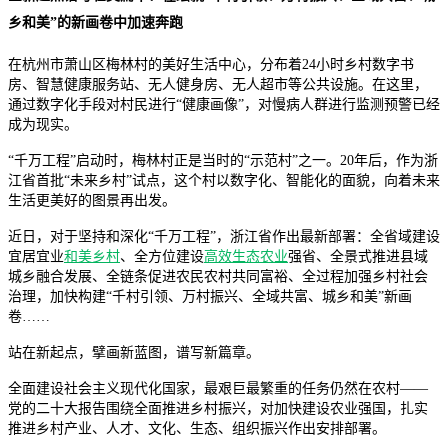
乡和美”的新画卷中加速奔跑
在杭州市萧山区梅林村的美好生活中心，分布着24小时乡村数字书
房、智慧健康服务站、无人健身房、无人超市等公共设施。在这里，
通过数字化手段对村民进行“健康画像”，对慢病人群进行监测预警已经
成为现实。
“千万工程”启动时，梅林村正是当时的“示范村”之一。20年后，作为浙
江省首批“未来乡村”试点，这个村以数字化、智能化的面貌，向着未来
生活更美好的图景再出发。
近日，对于坚持和深化“千万工程”，浙江省作出最新部署：全省域建设
宜居宜业
和美乡村
、全方位建设
高效生态农业
强省、全景式推进县域
城乡融合发展、全链条促进农民农村共同富裕、全过程加强乡村社会
治理，加快构建“千村引领、万村振兴、全域共富、城乡和美”新画
卷……
站在新起点，擘画新蓝图，谱写新篇章。
全面建设社会主义现代化国家，最艰巨最繁重的任务仍然在农村——
党的二十大报告围绕全面推进乡村振兴，对加快建设农业强国，扎实
推进乡村产业、人才、文化、生态、组织振兴作出安排部署。