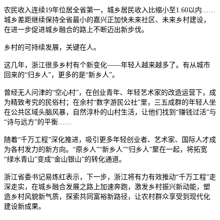
农民收入连续19年位居全省第一，城乡居民收入比缩小至1.60以内……
城乡差距继续保持全省最小的嘉兴正加快未来社区、未来乡村建设，
在进一步促进城乡融合的路上不断迈出新步伐。
乡村的可持续发展，关键在人。
这几年，浙江很多乡村有个新变化——年轻人越来越多了。有从城市
回来的“归乡人”，更多的是“新乡人”。
曾经无人问津的“空心村”，在创业青年、年轻艺术家的改造运营下，成
为精致考究的民俗村；在余村“数字游民公社”里，三五成群的年轻人坐
在公共区域头脑风暴，自然淳朴的山村生活，让他们找到“赚钱过活”与
“诗与远方”的平衡……
随着“千万工程”深化推进，吸引更多年轻创业者、艺术家、国际人才成
为各村发力的新方向。“原乡人”“新乡人”“归乡人”聚在一起，将拓宽
“绿水青山”变成“金山银山”的转化通道。
浙江省委书记易炼红表示，下一步，浙江将有力有效推动“千万工程”走
深走实，在城乡融合发展之路上加速奔跑，激发乡村振兴新动能，塑
造乡村风貌新气质，探索共同富裕新路径，让农村群众享受到现代化
建设新成果。