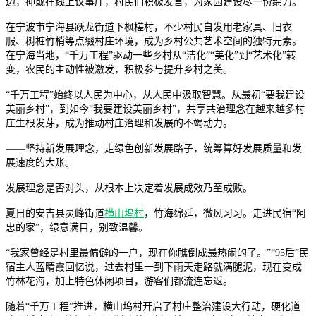
边，抑或在线上议事厅，村民们积极发言，为家园建设尽一份绵力。
在宁波市宁海县跃龙街道下枫槎村，不少村民自发用老家具、旧衣
服、树桩竹梢等点缀村庄环境，成为乡村公共艺术空间的独特元素。
在宁海当地，“千万工程”驱动一些乡村从“洁化”“美化”到“艺术化”转
变，农民的主动性被激发，积极参与提升乡村之美。
“千万工程”始终以人民为中心，从人民中汲取智慧。从最初“要我建设
美丽乡村”，到如今“我要建设美丽乡村”，共享共治理念在越来越多村
庄生根发芽，成为推动村庄治理和发展的不竭动力。
——坚持新发展理念，走绿色创新发展路子，统筹算好发展质量和发
展速度的大账。
发展理念是否对头，从根本上决定着发展成效乃至成败。
夏日的安吉县灵峰街道
横山坞村
，竹海绵延，微风习习。走进民宿“阿
忠的家”，绿意满目，别致温馨。
“我家曾经是村里最偏僻的一户，现在你瞧倒成最热闹的了。”“95后”民
宿主人蓝晴霞回忆说，过去村里一到下雨天走路就满腿泥，现在变成
竹林花海，加上特色休闲项目，游客们都流连忘返。
随着“千万工程”推进，横山坞村开启了村庄整治建设大行动，硬化道