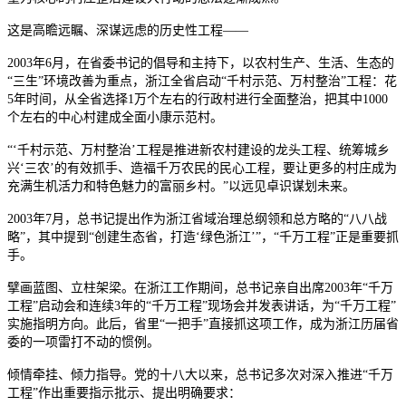
这是高瞻远瞩、深谋远虑的历史性工程——
2003年6月，在省委书记的倡导和主持下，以农村生产、生活、生态的
“三生”环境改善为重点，浙江全省启动“千村示范、万村整治”工程：花
5年时间，从全省选择1万个左右的行政村进行全面整治，把其中1000
个左右的中心村建成全面小康示范村。
“‘千村示范、万村整治’工程是推进新农村建设的龙头工程、统筹城乡
兴‘三农’的有效抓手、造福千万农民的民心工程，要让更多的村庄成为
充满生机活力和特色魅力的富丽乡村。”以远见卓识谋划未来。
2003年7月，总书记提出作为浙江省域治理总纲领和总方略的“八八战
略”，其中提到“创建生态省，打造‘绿色浙江’”，“千万工程”正是重要抓
手。
擘画蓝图、立柱架梁。在浙江工作期间，
总书记
亲自出席2003年“千万
工程”启动会和连续3年的“千万工程”现场会并发表讲话，为“千万工程”
实施指明方向。此后，省里“一把手”直接抓这项工作，成为浙江历届省
委的一项雷打不动的惯例。
倾情牵挂、倾力指导。党的十八大以来，
总书记
多次对深入推进“千万
工程”作出重要指示批示、提出明确要求：