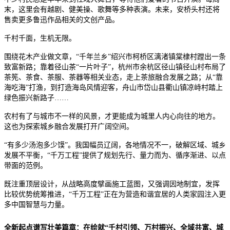
末，这里会有越剧、健美操、歌舞等多种表演。未来，安桥头村还将
售卖更多鲁迅作品相关的文创产品。
千村千面，生机无限。
围绕花木产业做文章，“千年兰乡”绍兴市柯桥区漓渚镇棠棣村蹚出一条
致富新路；靠着径山茶“一片叶子”，杭州市余杭区径山镇径山村布局了
茶筅、茶食、茶服、茶器等相关业态，走上茶旅融合发展之路；从“靠
海吃海”打渔，到打造海岛风情迎客，舟山市岱山县衢山镇凉峙村踏上
绿色振兴新路子……
农村有了与城市不一样的风景，才更能成为城里人内心向往的地方。
这也为探索城乡融合发展打开广阔空间。
“有多少汤泡多少馍”。我国幅员辽阔，各地情况不一，破解区域、城乡
发展不平衡，“千万工程”提供了规划先行、量力而为、循序渐进、以点
带面的范例。
既注重顶层设计，从战略高度擘画施工蓝图，又强调因地制宜，发挥
比较优势统筹推进，“千万工程”正在为营造和谐宜居的人类家园注入更
多中国智慧与力量。
全新起点谱写壮美篇章：在绘就“千村引领、万村振兴、全域共富、城