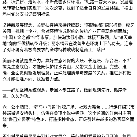
路、拆违建、治污水，不断改善乡村环境。“思路一变天地宽，发展理
念转变让我们实现了一次次蜕变，找到了适合自身的发展路径。”横山
坞村党总支书记蔡明福说。
坚持新发展理念，关键抉择换来持续腾跃：“国际纺都”绍兴柯桥，咬牙
关闭一批规上企业，曾对环境造成影响的传统产业正呈现崭新面貌；
“中国五金之都”金华永康，加快淘汰低小散、嫁接互联网，从“铺天盖
地”向做细做精转型升级；丽水缙云在改善生态环境上下苦功夫，迎来
了对环境有着极高要求的全球特种玻璃制造商工厂落户……
美丽环境就是生产力。算好生态环保的大账、长远账、综合账，不断
擦亮生态底色，才能既保护绿水青山，又带来金山银山。完整、准
确、全面贯彻新发展理念，正确处理质量与速度的关系，推进乡村振
兴才能把准方向、找准着力点。
——必须坚持系统观念，走因地制宜路子，做到规划先行、循序渐
进、久久为功。
六一公小酒馆、“弶与小鸟雀”竹弶广场、社戏大舞台……行走在绍兴市
孙端街道安桥头村，仿佛在鲁迅小说中畅游。这个普通的江南村庄围
绕“鲁迅外婆家”特色IP，打造多种业态，正吸引越来越多的游客慕名而
来。
不少村民总是早早来到社戏大舞台，等待他们爱看的节目开演。每周