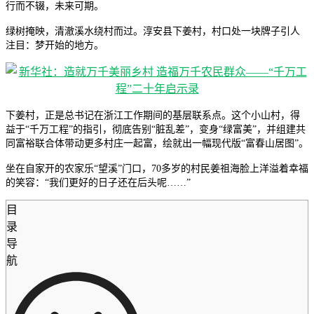
行而不辍，未来可期。
绿树掩映，清澈溪水绕村而过。淳安县下姜村，村口处一块牌子引人
注目：梦开始的地方。
下姜村，正是总书记在浙江工作期间的基层联系点。这个小山村，得
益于“千万工程”的指引，彻底告别“脏乱差”，变身“绿富美”，并组建共
同富裕联合体带动更多村庄一起富，绘就出一幅现代版“富春山居图”。
坐在自家开的农家乐“望溪”门口，70多岁的村民姜祖海脸上洋溢着幸福
的笑容：“我们更好的日子还在后头呢……”
目
录
导
航