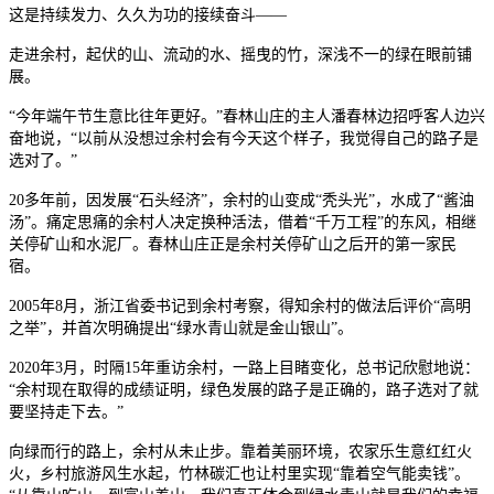
这是持续发力、久久为功的接续奋斗——
走进余村，起伏的山、流动的水、摇曳的竹，深浅不一的绿在眼前铺
展。
“今年端午节生意比往年更好。”春林山庄的主人潘春林边招呼客人边兴
奋地说，“以前从没想过余村会有今天这个样子，我觉得自己的路子是
选对了。”
20多年前，因发展“石头经济”，余村的山变成“秃头光”，水成了“酱油
汤”。痛定思痛的余村人决定换种活法，借着“千万工程”的东风，相继
关停矿山和水泥厂。春林山庄正是余村关停矿山之后开的第一家民
宿。
2005年8月，浙江省委书记到余村考察，得知余村的做法后评价“高明
之举”，并首次明确提出“绿水青山就是金山银山”。
2020年3月，时隔15年重访余村，一路上目睹变化，总书记欣慰地说：
“余村现在取得的成绩证明，绿色发展的路子是正确的，路子选对了就
要坚持走下去。”
向绿而行的路上，余村从未止步。靠着美丽环境，农家乐生意红红火
火，乡村旅游风生水起，竹林碳汇也让村里实现“靠着空气能卖钱”。