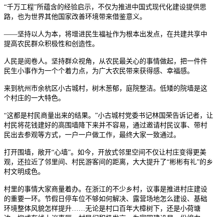
“千万工程”所蕴含的经验启示，不仅为推进中国式现代化建设提供思
路，也为世界其他国家改善环境带来借鉴意义。
——坚持以人为本，将增进民生福祉作为根本出发点，在共建共享中
提高农民群众积极性和创造性。
人民是阅卷人。坚持群众视角，从农民最关心的事情做起，把一件件
民生小事作为一个个着力点，为广大农民带来获得感、幸福感。
来到杭州市余杭区小古城村，树木葱郁，庭院整洁。低矮的院墙是这
个村庄的一大特色。
“这都是村民商量出来的结果。”小古城村党委书记林国荣告诉记者，让
村民将花钱建好的高围墙降下来并不容易，通过邀请村民议事、带村
民出去参观等方式，一户一户做工作，最终大家一致通过。
打开围墙，敞开“心墙”。如今，开放式邻里空间不仅让村庄变得更美
观，还拉近了邻里间、村民游客间的距离，大大提升了“彬彬有礼”的乡
村文明成色。
村里的事情大家商量着办。在浙江的不少乡村，议事是推进村庄建设
的重要一环。节假日停车位不够如何解决、露营场地怎么建设、基础
环境整体风貌怎样提升……无论是村口百年大樟树下，还是小荷塘