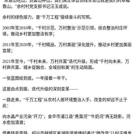
“从靠山吃山，到富山养山，我们真正体会到绿水青山就是我们的幸福
靠山。”余村村党支部书记汪玉成说。
余村的绿色接力，是“千万工程”接续奋斗的写照。
2003年至2010年，“千村示范、万村整治”示范引领，综合整治村庄环
境，推动乡村更加整洁有序；
2011年至2020年，“千村精品、万村美丽”深化提升，推动乡村更加美丽
宜居；
2021年至今，“千村未来、万村共富”迭代升级，形成“千村向未来、万
村奔共富、城乡促融合、全域创和美”的生动局面。
一张蓝图绘到底，一年接着一年干。
这是由点到面、迭代升级的深刻变革——
一路走来，“千万工程”从农村人居环境整治入手，改变的却远不止于
此：
向水晶产业污染“开刀”，金华市浦江县“黑臭河”“牛奶河”再无踪影，河
水愈加清澈；
借着转变思路，绍兴市越城区鉴湖街道坡塘村通过“微改造”让村子焕发