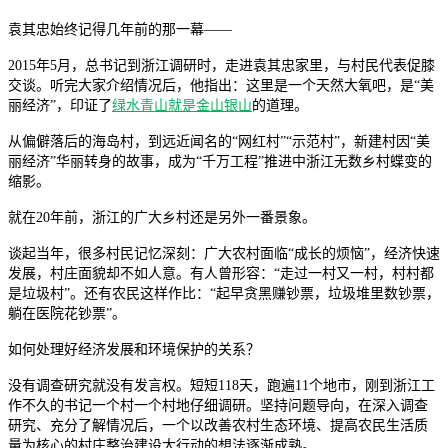
袁其忠始终记得几年前的那一幕——
2015年5月，总书记到浙江调研时，走进袁其忠家里，与村民代表促膝
交谈。听完大家介绍情况后，他指出：这里是一个天然大氧吧，是“美
丽经济”，印证了
绿水青山就是金山银山
的道理。
从偏僻落后的海岛村，到远近闻名的“网红村”“示范村”，新建村因“美
丽经济”华丽转身的故事，成为“千万工程”推进中浙江无数乡村蝶变的
缩影。
就在20年前，浙江的广大乡村还是另外一番景象。
谈起当年，很多村民记忆深刻：广大农村面临“成长的烦恼”，经济快速
发展，村庄面貌却不如人意。有人曾形容：“走过一村又一村，村村都
是垃圾村”。还有农民这样作比：“起早贪黑赚钞票，垃圾堆里数钞票，
躺在医院花钞票”。
如何处理好经济发展和环境保护的关系？
没有调查研究就没有发言权。短短118天，跑遍11个地市，刚到浙江工
作不久的书记一个村一个村地仔细调研。坚持问题导向，在深入调查
研究、充分了解情况后，一个以改善农村生态环境、提高农民生活质
量为核心的村庄整治建设大行动的想法逐渐成熟。