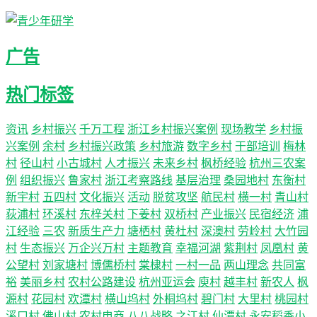
广告
热门标签
资讯
乡村振兴
千万工程
浙江乡村振兴案例
现场教学
乡村振
兴案例
余村
乡村振兴政策
乡村旅游
数字乡村
干部培训
梅林
村
径山村
小古城村
人才振兴
未来乡村
枫桥经验
杭州三农案
例
组织振兴
鲁家村
浙江考察路线
基层治理
桑园地村
东衡村
新宇村
五四村
文化振兴
活动
脱贫攻坚
航民村
横一村
青山村
荻浦村
环溪村
东梓关村
下姜村
双桥村
产业振兴
民宿经济
浦
江经验
三农
新质生产力
塘栖村
黄杜村
深澳村
劳岭村
大竹园
村
生态振兴
万企兴万村
主题教育
幸福河湖
紫荆村
凤凰村
黄
公望村
刘家塘村
博儒桥村
棠棣村
一村一品
两山理念
共同富
裕
美丽乡村
农村公路建设
杭州亚运会
庾村
越丰村
新农人
枫
源村
花园村
欢潭村
横山坞村
外桐坞村
碧门村
大里村
桃园村
溪口村
佛山村
农村电商
八八战略
之江村
仙潭村
永安稻香小