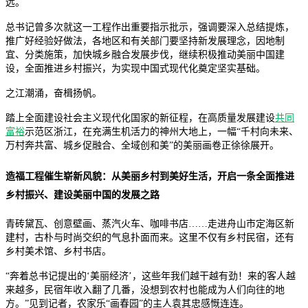
远。
总书记曾多次就这一工程作出重要指示批示，强调要深入总结提炼，
推广好经验好做法，各地区和有关部门要坚持新发展理念，因地制
宜、分类施策，加快城乡融合发展步伐，继续积极推动美丽中国建
设，全面推进乡村振兴，为实现中国式现代化奠定坚实基础。
之江潮涌，奋楫扬帆。
踏上全面建设社会主义现代化国家的新征程，在高质量发展建设
共同
富裕
示范区浙江，在充满生机活力的神州大地上，一幅“千村向未来、
万村奔共富、城乡促融合、全域创和美”的美丽画卷正徐徐展开。
造福工程催生崭新风貌：从美丽乡村到美好生活，开启一条全面推进
乡村振兴、建设美丽中国的发展之路
青砖黛瓦、创意壁画、蒸汽火车、咖啡书店……走进舟山市定海区新
建村，古朴与时尚交织的气息扑面而来。这里不仅有乡村民宿，还有
乡村美术馆、乡村书店。
“奔着总书记提出的‘美丽经济’，这些年我们越干越有劲！来的客人越
来越多，民宿年收入翻了几番，没想到农村也能成为人们向往的地
方。”见到记者，农家乐“画春园”的主人袁其忠感慨连连。