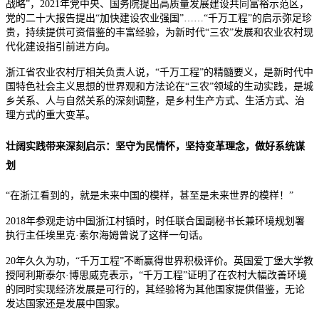
战略”，2021年党中央、国务院提出高质量发展建设共同富裕示范区，
党的二十大报告提出“加快建设农业强国”……“千万工程”的启示弥足珍
贵，持续提供可资借鉴的丰富经验，为新时代“三农”发展和农业农村现
代化建设指引前进方向。
浙江省农业农村厅相关负责人说，“千万工程”的精髓要义，是新时代中
国特色社会主义思想的世界观和方法论在“三农”领域的生动实践，是城
乡关系、人与自然关系的深刻调整，是乡村生产方式、生活方式、治
理方式的重大变革。
壮阔实践带来深刻启示：坚守为民情怀，坚持变革理念，做好系统谋
划
“在浙江看到的，就是未来中国的模样，甚至是未来世界的模样！”
2018年参观走访中国浙江村镇时，时任联合国副秘书长兼环境规划署
执行主任埃里克·索尔海姆曾说了这样一句话。
20年久久为功，“千万工程”不断赢得世界积极评价。英国爱丁堡大学教
授阿利斯泰尔·博思威克表示，“千万工程”证明了在农村大幅改善环境
的同时实现经济发展是可行的，其经验将为其他国家提供借鉴，无论
发达国家还是发展中国家。