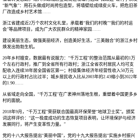
“新气象”：用石头做成时尚挎包造型，将墙壁绘成绿皮火车，把危旧茶
厂改造成乡村艺术馆……
浙江省建成近2万个农村文化礼堂，承载着“我们的村晚”“我们的村运
会”等品牌项目，成为广大农民群众的精神家园……
建设美丽生态，做强美丽经济，创造美好生活，“三美融合”的浙江乡村
焕发出勃勃生机。
20年乡村嬗变，数据最有说服力：“千万工程”的整治范围从最初的1万
个左右行政村，推广到全省所有行政村；浙江全省农村居民人均可支
配收入连续38年居全国省区第一；村级集体经济年经营性收入50万元
以上的行政村占比过半；城乡居民收入比从2003年的2.43缩小到2022年
的1.90……
从省域走向全国，“千万工程”在广袤神州落地生根，重塑着中国更多乡
村的面貌。
2018年9月，“千万工程”荣获联合国最高环保荣誉“地球卫士奖”。颁奖
词这样评价：“这一极度成功的生态恢复项目表明，让环境保护与经济
发展同行，将产生变革性力量。”
党的十八大报告提出“美丽中国”，党的十九大报告提出“实施乡村振兴