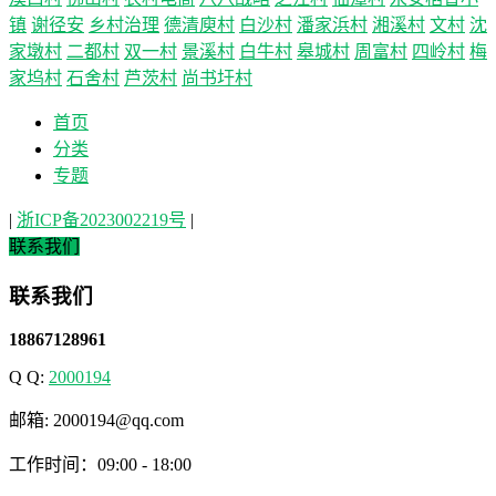
镇
谢径安
乡村治理
德清庾村
白沙村
潘家浜村
湘溪村
文村
沈
家墩村
二都村
双一村
景溪村
白牛村
皋城村
周富村
四岭村
梅
家坞村
石舍村
芦茨村
尚书圩村
首页
分类
专题
|
浙ICP备2023002219号
|
联系我们
联系我们
18867128961
Q Q:
2000194
邮箱: 2000194@qq.com
工作时间：09:00 - 18:00