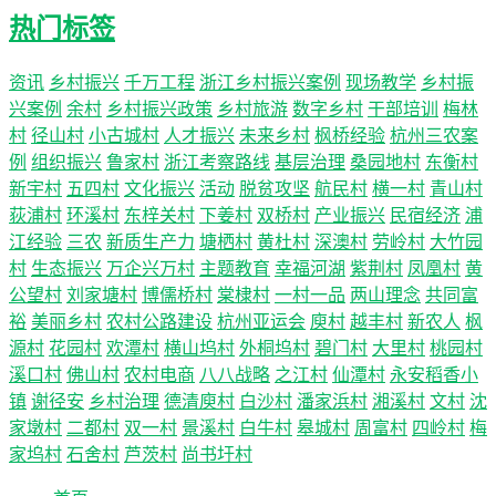
热门标签
资讯
乡村振兴
千万工程
浙江乡村振兴案例
现场教学
乡村振
兴案例
余村
乡村振兴政策
乡村旅游
数字乡村
干部培训
梅林
村
径山村
小古城村
人才振兴
未来乡村
枫桥经验
杭州三农案
例
组织振兴
鲁家村
浙江考察路线
基层治理
桑园地村
东衡村
新宇村
五四村
文化振兴
活动
脱贫攻坚
航民村
横一村
青山村
荻浦村
环溪村
东梓关村
下姜村
双桥村
产业振兴
民宿经济
浦
江经验
三农
新质生产力
塘栖村
黄杜村
深澳村
劳岭村
大竹园
村
生态振兴
万企兴万村
主题教育
幸福河湖
紫荆村
凤凰村
黄
公望村
刘家塘村
博儒桥村
棠棣村
一村一品
两山理念
共同富
裕
美丽乡村
农村公路建设
杭州亚运会
庾村
越丰村
新农人
枫
源村
花园村
欢潭村
横山坞村
外桐坞村
碧门村
大里村
桃园村
溪口村
佛山村
农村电商
八八战略
之江村
仙潭村
永安稻香小
镇
谢径安
乡村治理
德清庾村
白沙村
潘家浜村
湘溪村
文村
沈
家墩村
二都村
双一村
景溪村
白牛村
皋城村
周富村
四岭村
梅
家坞村
石舍村
芦茨村
尚书圩村