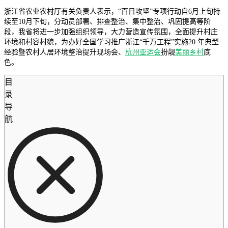
浙江省农业农村厅有关负责人表示，“百日攻坚”专项行动自6月上旬持
续至10月下旬，分动员部署、排查整治、集中整治、巩固提高等阶
段，我省将进一步加强组织领导，大力营造宣传氛围，全面提升村庄
环境和村容村貌，为办好全国学习推广浙江“千万工程”实施20 年典型
经验暨农村人居环境整治提升现场会、
杭州亚运会
扮靓
美丽乡村
底
色。
目
录
导
航