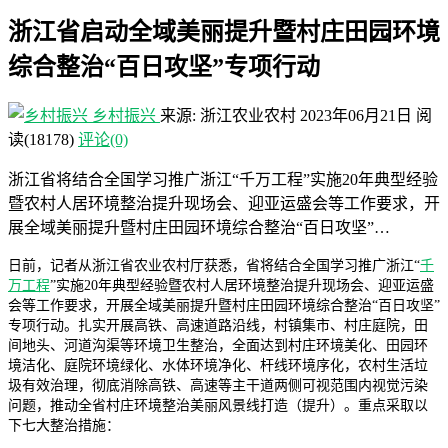
浙江省启动全域美丽提升暨村庄田园环境
综合整治“百日攻坚”专项行动
乡村振兴
来源: 浙江农业农村
2023年06月21日
阅
读
(18178)
评论(0)
浙江省将结合全国学习推广浙江“千万工程”实施20年典型经验
暨农村人居环境整治提升现场会、迎亚运盛会等工作要求，开
展全域美丽提升暨村庄田园环境综合整治“百日攻坚”…
日前，记者从浙江省农业农村厅获悉，省将结合全国学习推广浙江“
千
万工程
”实施20年典型经验暨农村人居环境整治提升现场会、迎亚运盛
会等工作要求，开展全域美丽提升暨村庄田园环境综合整治“百日攻坚”
专项行动。扎实开展高铁、高速道路沿线，村镇集市、村庄庭院，田
间地头、河道沟渠等环境卫生整治，全面达到村庄环境美化、田园环
境洁化、庭院环境绿化、水体环境净化、杆线环境序化，农村生活垃
圾有效治理，彻底消除高铁、高速等主干道两侧可视范围内视觉污染
问题，推动全省村庄环境整治美丽风景线打造（提升）。重点采取以
下七大整治措施：