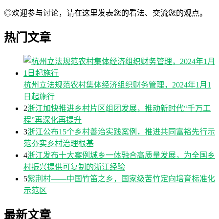
◎欢迎参与讨论，请在这里发表您的看法、交流您的观点。
热门文章
杭州立法规范农村集体经济组织财务管理，2024年1月1
日起施行
2
浙江加快推进乡村片区组团发展，推动新时代“千万工
程”再深化再提升
3
浙江公布15个乡村善治实践案例，推进共同富裕先行示
范夯实乡村治理根基
4
浙江发布十大案例城乡一体融合高质量发展，为全国乡
村振兴提供可复制的浙江经验
5
紫荆村——中国竹笛之乡，国家级苦竹定向培育标准化
示范区
最新文章