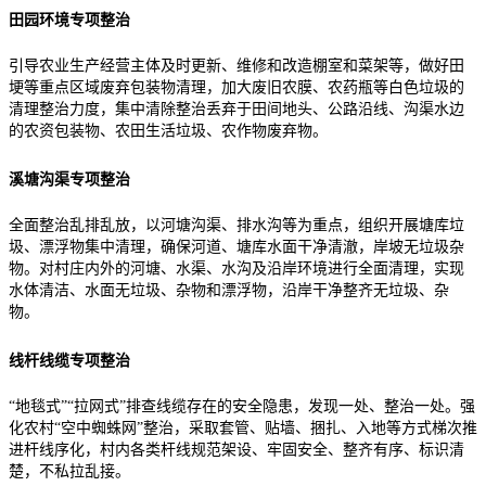
田园环境专项整治
引导农业生产经营主体及时更新、维修和改造棚室和菜架等，做好田
埂等重点区域废弃包装物清理，加大废旧农膜、农药瓶等白色垃圾的
清理整治力度，集中清除整治丢弃于田间地头、公路沿线、沟渠水边
的农资包装物、农田生活垃圾、农作物废弃物。
溪塘沟渠专项整治
全面整治乱排乱放，以河塘沟渠、排水沟等为重点，组织开展塘库垃
圾、漂浮物集中清理，确保河道、塘库水面干净清澈，岸坡无垃圾杂
物。对村庄内外的河塘、水渠、水沟及沿岸环境进行全面清理，实现
水体清洁、水面无垃圾、杂物和漂浮物，沿岸干净整齐无垃圾、杂
物。
线杆线缆专项整治
“地毯式”“拉网式”排查线缆存在的安全隐患，发现一处、整治一处。强
化农村“空中蜘蛛网”整治，采取套管、贴墙、捆扎、入地等方式梯次推
进杆线序化，村内各类杆线规范架设、牢固安全、整齐有序、标识清
楚，不私拉乱接。