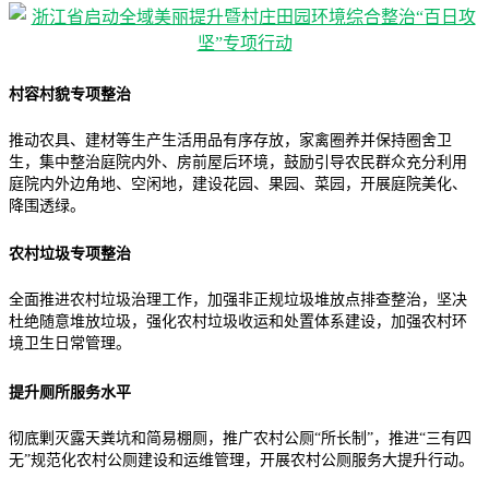
村容村貌专项整治
推动农具、建材等生产生活用品有序存放，家禽圈养并保持圈舍卫
生，集中整治庭院内外、房前屋后环境，鼓励引导农民群众充分利用
庭院内外边角地、空闲地，建设花园、果园、菜园，开展庭院美化、
降围透绿。
农村垃圾专项整治
全面推进农村垃圾治理工作，加强非正规垃圾堆放点排查整治，坚决
杜绝随意堆放垃圾，强化农村垃圾收运和处置体系建设，加强农村环
境卫生日常管理。
提升厕所服务水平
彻底剿灭露天粪坑和简易棚厕，推广农村公厕“所长制”，推进“三有四
无”规范化农村公厕建设和运维管理，开展农村公厕服务大提升行动。