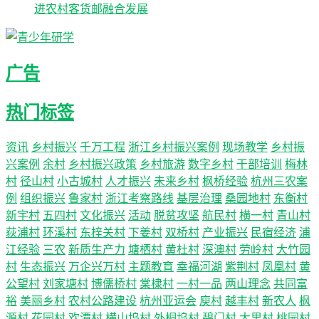
进农村客货邮融合发展
广告
热门标签
资讯
乡村振兴
千万工程
浙江乡村振兴案例
现场教学
乡村振
兴案例
余村
乡村振兴政策
乡村旅游
数字乡村
干部培训
梅林
村
径山村
小古城村
人才振兴
未来乡村
枫桥经验
杭州三农案
例
组织振兴
鲁家村
浙江考察路线
基层治理
桑园地村
东衡村
新宇村
五四村
文化振兴
活动
脱贫攻坚
航民村
横一村
青山村
荻浦村
环溪村
东梓关村
下姜村
双桥村
产业振兴
民宿经济
浦
江经验
三农
新质生产力
塘栖村
黄杜村
深澳村
劳岭村
大竹园
村
生态振兴
万企兴万村
主题教育
幸福河湖
紫荆村
凤凰村
黄
公望村
刘家塘村
博儒桥村
棠棣村
一村一品
两山理念
共同富
裕
美丽乡村
农村公路建设
杭州亚运会
庾村
越丰村
新农人
枫
源村
花园村
欢潭村
横山坞村
外桐坞村
碧门村
大里村
桃园村