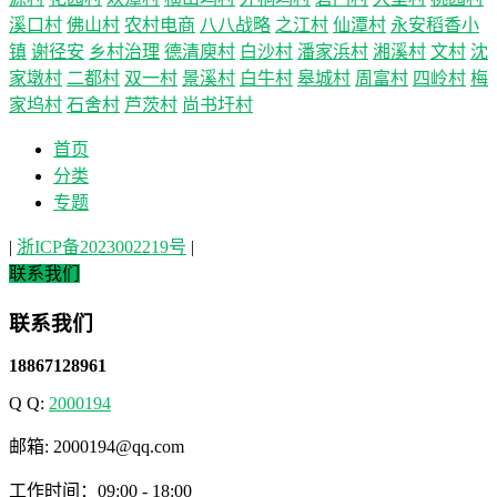
溪口村
佛山村
农村电商
八八战略
之江村
仙潭村
永安稻香小
镇
谢径安
乡村治理
德清庾村
白沙村
潘家浜村
湘溪村
文村
沈
家墩村
二都村
双一村
景溪村
白牛村
皋城村
周富村
四岭村
梅
家坞村
石舍村
芦茨村
尚书圩村
首页
分类
专题
|
浙ICP备2023002219号
|
联系我们
联系我们
18867128961
Q Q:
2000194
邮箱: 2000194@qq.com
工作时间：09:00 - 18:00