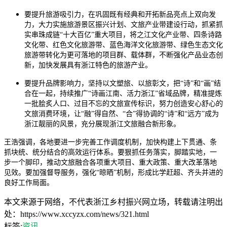
要提升旅游吸引力，在巩固既有经典和开拓新品亮点上双向发
力，大力实施旅游景区振兴计划、文旅产业带建设行动，抓紧抓
实串珠成链“十大百亿”重大项目，将之江文化产业带、四条诗路
文化带、红色文化旅游带、蓝色海洋文化旅游带、绿色生态文化
旅游带转化为更可落地的项目群、载体群，不断强化产品业态创
新，加快发展具有浙江特色的旅游产业。
要提升品牌影响力，坚持以文塑旅、以旅彰文，把“诗”和“画”结
合在一起，持续推广“诗画江南、活力浙江”省域品牌，精准提炼
一批脍炙人口、过目不忘的文旅宣传标识，努力创造安心舒心的
文旅消费环境，让“融”得自然、“合”得协调的“诗”和“远方”成为
浙江靓丽的风景，充分展现浙江文旅融合新形象。
王浩强调，各地要进一步完善工作调度机制，加快构建上下贯通、条
抓块统、统分结合的高效运行体系。要狠抓任务落实，脚踏实地，一
步一个脚印，推动文旅融合各项重大项目、重大政策、重大改革落地
见效。要加强督导服务，强化“晾晒”机制，形成比学赶超、齐头并进的
良好工作局面。
本文来源于网络，不代表浙江乡村振兴网立场，转载请注明出
处：https://www.xccyzx.com/news/321.html
标签:
资讯