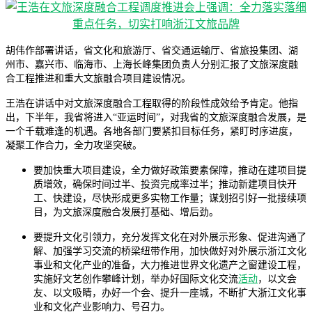
胡伟作部署讲话，省文化和旅游厅、省交通运输厅、省旅投集团、湖
州市、嘉兴市、临海市、上海长峰集团负责人分别汇报了文旅深度融
合工程推进和重大文旅融合项目建设情况。
王浩在讲话中对文旅深度融合工程取得的阶段性成效给予肯定。他指
出，下半年，我省将进入“亚运时间”，对我省的文旅深度融合发展，是
一个千载难逢的机遇。各地各部门要紧扣目标任务，紧盯时序进度，
凝聚工作合力，全力攻坚突破。
要加快重大项目建设，全力做好政策要素保障，推动在建项目提
质增效，确保时间过半、投资完成率过半；推动新建项目快开
工、快建设，尽快形成更多实物工作量；谋划招引好一批接续项
目，为文旅深度融合发展打基础、增后劲。
要提升文化引领力，充分发挥文化在对外展示形象、促进沟通了
解、加强学习交流的桥梁纽带作用，加快做好对外展示浙江文化
事业和文化产业的准备，大力推进世界文化遗产之窗建设工程，
实施好文艺创作攀峰计划，举办好国际文化交流
活动
，以文会
友、以文吸睛，办好一个会、提升一座城，不断扩大浙江文化事
业和文化产业影响力、号召力。