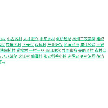
山村
小古城村
人才振兴
未来乡村
枫桥经验
杭州三农案例
组织
溪村
东梓关村
下姜村
双桥村
产业振兴
民宿经济
浦江经验
三农
博儒桥村
棠棣村
一村一品
两山理念
共同富裕
美丽乡村
农村公
商
八八战略
之江村
仙潭村
永安稻香小镇
谢径安
乡村治理
德清
圩村