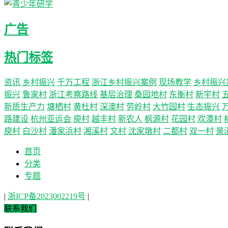
广告
热门标签
资讯
乡村振兴
千万工程
浙江乡村振兴案例
现场教学
乡村振兴
振兴
鲁家村
浙江考察路线
基层治理
桑园地村
东衡村
新宇村
新质生产力
塘栖村
黄杜村
深澳村
劳岭村
大竹园村
生态振兴
路建设
杭州亚运会
庾村
越丰村
新农人
枫源村
花园村
欢潭村
庾村
白沙村
潘家浜村
湘溪村
文村
沈家墩村
二都村
双一村
景
首页
分类
专题
|
浙ICP备2023002219号
|
联系我们