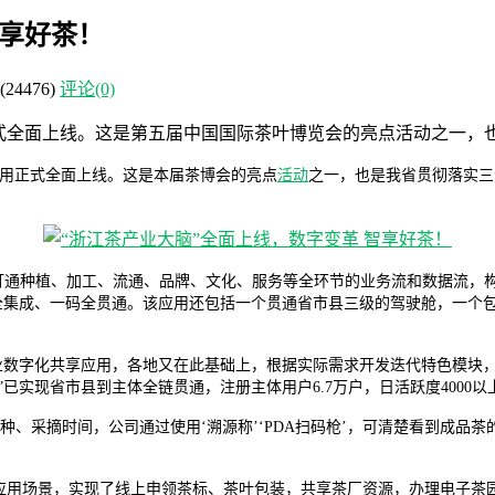
智享好茶！
(24476)
评论(0)
式全面上线。这是第五届中国国际茶叶博览会的亮点活动之一，也
应用正式全面上线。这是本届茶博会的亮点
活动
之一，也是我省贯彻落实三
打通种植、加工、流通、品牌、文化、服务等全环节的业务流和数据流，构建
服务全集成、一码全贯通。该应用还包括一个贯通省市县三级的驾驶舱，一个
省茶产业数字化共享应用，各地又在此基础上，根据实际需求开发迭代特色模块
”已实现省市县到主体全链贯通，注册主体用户6.7万户，日活跃度400
品种
、采摘时间，公司通过使用‘溯源称’‘PDA扫码枪’，可清楚看到成品
。
色化应用场景，实现了线上申领茶标、茶叶包装，共享茶厂资源，办理电子