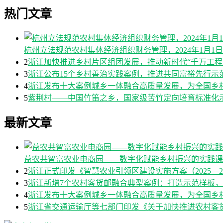
热门文章
杭州立法规范农村集体经济组织财务管理，2024年1月1
2
浙江加快推进乡村片区组团发展，推动新时代“千万工程
3
浙江公布15个乡村善治实践案例，推进共同富裕先行示
4
浙江发布十大案例城乡一体融合高质量发展，为全国乡
5
紫荆村——中国竹笛之乡，国家级苦竹定向培育标准化
最新文章
益农共智富农业电商园——数字化赋能乡村振兴的实践课
2
浙江正式印发《智慧农业引领区建设实施方案（2025—2
3
浙江新增7个农村客货邮融合典型案例：打造示范样板
4
浙江发布十大案例城乡一体融合高质量发展，为全国乡
5
浙江省交通运输厅等七部门印发《关于加快推进农村客货邮