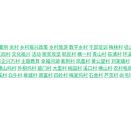
案例
余村
乡村振兴政策
乡村旅游
数字乡村
干部培训
梅林村
径
五四村
文化振兴
活动
脱贫攻坚
航民村
横一村
青山村
荻浦村
环
万企兴万村
主题教育
幸福河湖
紫荆村
凤凰村
黄公望村
刘家塘村
横山坞村
外桐坞村
碧门村
大里村
桃园村
溪口村
佛山村
农村电
溪村
白牛村
皋城村
周富村
四岭村
梅家坞村
石舍村
芦茨村
尚书