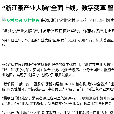
“浙江茶产业大脑”全面上线，数字变革 
乡村振兴
来源: 浙江农业农村
2023年05月22日
阅读
“浙江茶产业大脑”应用发布仪式在杭州举行，标志着该应用正
5月21日上午，“浙江茶产业大脑”应用发布仪式在杭州举行，标志着该
措。
作为“从茶园到茶杯”全链条管理服务的数字化应用，“浙江茶产业大脑”
“161+N”核心构架，实现主体全上线、地图全覆盖、业务全闭环、
业地图，实现了“浙里办”“浙政钉”等多端触达。
“我们将‘一舱一库一图多端’建设内容和‘161+N’核心构架作为全
脑’的良性循环。”省农技推广中心负责人介绍，目前，“浙江茶产业大脑
“最明显的好处是，消费者通过应用里的溯源码，可以知道我们鲜叶的
起“浙江茶产业大脑”的好处，新昌群星茶业有限公司的周玉翔深有体会
“开化在‘浙江茶产业大脑’整体架构下，开发了‘开化龙顶一件事’特