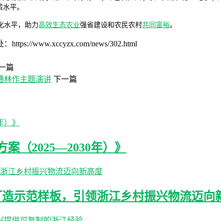
策水平。
化水平，助力
高效生态农业
强省建设和农民农村
共同富裕
。
w.xccyzx.com/news/302.html
一篇
通林作主题演讲
下一篇
（2025—2030年）》
打造示范样板，引领浙江乡村振兴物流迈向