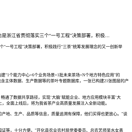
是浙江省贯彻落实三个“一号工程”决策部署，积极…
个“一号工程”决策部署，积极践行“三茶”统筹发展理念的又一创新举
“1个能力中心+6个业务场景+1批未来茶场+N个地方特色应用”的
包含主体数据、生产数据等的茶叶专题数据库，一张已构建21张图层的产
，畅通了数据共享路径，实现‘大脑’赋能企业、地方应用模块丰富‘大
0以上，全面上线后，将为我省茶产业高质量发展注入全新动能。
茶的产地、生产、品质等信息，质量追溯有保障，他们买得也更放心。”谈
茶园证等，十分方便。”开化县农业农村局党委委员、总农艺师吴水女表