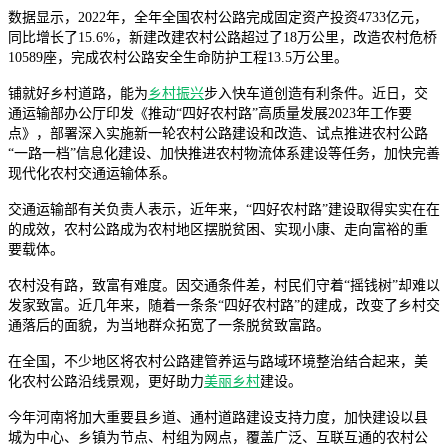
数据显示，2022年，全年全国农村公路完成固定资产投资4733亿元，
同比增长了15.6%，新建改建农村公路超过了18万公里，改造农村危桥
10589座，完成农村公路安全生命防护工程13.5万公里。
铺就好乡村道路，能为
乡村振兴
步入快车道创造有利条件。近日，交
通运输部办公厅印发《推动“四好农村路”高质量发展2023年工作要
点》，部署深入实施新一轮农村公路建设和改造、试点推进农村公路
“一路一档”信息化建设、加快推进农村物流体系建设等任务，加快完善
现代化农村交通运输体系。
交通运输部有关负责人表示，近年来，“四好农村路”建设取得实实在在
的成效，农村公路成为农村地区摆脱贫困、实现小康、走向富裕的重
要载体。
农村没有路，致富有难度。因交通条件差，村民们守着“摇钱树”却难以
发家致富。近几年来，随着一条条“四好农村路”的建成，改变了乡村交
通落后的面貌，为当地群众拓宽了一条脱贫致富路。
在全国，不少地区将农村公路建管养运与路域环境整治结合起来，美
化农村公路沿线景观，更好助力
美丽乡村
建设。
今年河南将加大重要县乡道、通村道路建设支持力度，加快建设以县
城为中心、乡镇为节点、村组为网点，覆盖广泛、互联互通的农村公