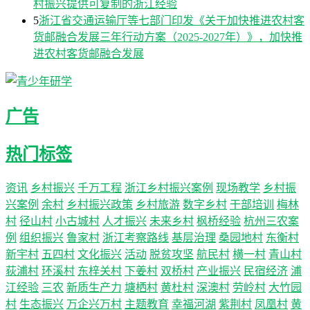
村振兴提供可复制的浙江经验
5
浙江省交通运输厅等七部门印发《关于加快推进农村客
货邮融合发展三年行动方案（2025-2027年）》，加快推
进农村客货邮融合发展
广告
热门标签
资讯
乡村振兴
千万工程
浙江乡村振兴案例
现场教学
乡村振
兴案例
余村
乡村振兴政策
乡村旅游
数字乡村
干部培训
梅林
村
径山村
小古城村
人才振兴
未来乡村
枫桥经验
杭州三农案
例
组织振兴
鲁家村
浙江考察路线
基层治理
桑园地村
东衡村
新宇村
五四村
文化振兴
活动
脱贫攻坚
航民村
横一村
青山村
荻浦村
环溪村
东梓关村
下姜村
双桥村
产业振兴
民宿经济
浦
江经验
三农
新质生产力
塘栖村
黄杜村
深澳村
劳岭村
大竹园
村
生态振兴
万企兴万村
主题教育
幸福河湖
紫荆村
凤凰村
黄