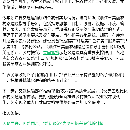
划发展到哪里，农村公路就连接到哪里，把农村公路与产业发展、文
化旅游、美丽乡村串联起来。
今年浙江省交通运输厅结合我省实际情况，编制印发《浙江省美丽农
村路建设指导手册》，包括指导思想、目标、原则、设施、环境、管
养、服务、融合发展等部分，手册采取正反示例与说明结合的方式，
明确了建设基本要求及提升要点，旨在指导各地系统、规范、有序地
开展美丽农村路建设。建设具备“设施美”“环境美”“管养美”“服务美”“共
享美”特征的农村公路。《浙江省美丽农村路建设指导手册》的印发对
美丽浙江、乡村振兴、
共同富裕
示范区建设具有重要支撑作用，各地
应结合省农村公路“十四五”规划及“四好农村路”2.0版有关要求，推动
我省美丽农村路规范化建设。
把农民增收的路子铺到家门口，把农业产业结构调整的路子修到家门
口，把推进城镇化进程的路子通到家门口。
下一步，交通运输部将推动“四好农村路”高质量发展，加快完善现代化
农村交通运输体系，更好地服务全面推进乡村振兴和农业农村现代
化，为实现全体人民共同富裕提供坚强有力的服务保障。、
相关阅读：
因路而兴、因路而富，“路衍经济”为乡村振兴提供新引擎