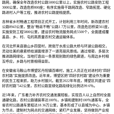
路网，确保全年改造农村公路5000公里以上，实施农村公路安防工程
3000公里，改造危桥800座；有序实施骨干路网改造、窄路拓宽、硬化
路进村入户等工程，推进农村公路提档提质。
吉林省乡村畅通工程项目正式开工，计划利用三年时间，新改建农村
公路8943公里，整治“畅返不畅”公路1.7万公里，改造危旧桥梁561座，
实施安防工程5800公里，建设农村物流服务网点5500个，全面建成覆
盖县、乡、村、屯的高质量农村交通运输体系。
在河北怀来县狼山乡四营村，跨官厅水库公路大桥与环湖公路相交，
灵动壮美的悬索桥给湖面增添了一道亮丽风景线。通过增密、多层次
推进路网绿化，当地打造出一条景观别致的绿色廊道，与周边乡村相
互呼应，乡路与村景相得益彰。
在安徽省马鞍山市博望区丹阳镇百峰村，施工人员正在对进村的“四好
农村路”实施提质改造。近年来，博望区把“四好农村路”建设作为重要
的民生工程来抓，助力乡村振兴。截至2022年年底，博望区共建设“四
好农村路”542公里，农村公路宜绿化路段绿化比例达99.6％。
近5年来，广东着力补齐农村交通发展短板，实现百人以上自然村全面
通硬化路，农村公路铺装率达100％，乡镇和建制村100％通客车，全
省农村公路通车里程达18.36万公里，基本形成了以县城为中心、乡镇
为节点、建制村为网点的交通网络；紧盯产业发展，坚持做到产业规