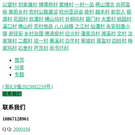
公望村
刘家塘村
博儒桥村
棠棣村
一村一品
两山理念
共同富
裕
美丽乡村
农村公路建设
杭州亚运会
庾村
越丰村
新农人
枫
源村
花园村
欢潭村
横山坞村
外桐坞村
碧门村
大里村
桃园村
溪口村
佛山村
农村电商
八八战略
之江村
仙潭村
永安稻香小
镇
谢径安
乡村治理
德清庾村
白沙村
潘家浜村
湘溪村
文村
沈
家墩村
二都村
双一村
景溪村
白牛村
皋城村
周富村
四岭村
梅
家坞村
石舍村
芦茨村
尚书圩村
首页
分类
专题
|
浙ICP备2023002219号
|
联系我们
联系我们
18867128961
Q Q:
2000194