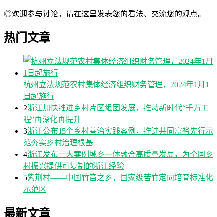
◎欢迎参与讨论，请在这里发表您的看法、交流您的观点。
热门文章
杭州立法规范农村集体经济组织财务管理，2024年1月1
日起施行
2
浙江加快推进乡村片区组团发展，推动新时代“千万工
程”再深化再提升
3
浙江公布15个乡村善治实践案例，推进共同富裕先行示
范夯实乡村治理根基
4
浙江发布十大案例城乡一体融合高质量发展，为全国乡
村振兴提供可复制的浙江经验
5
紫荆村——中国竹笛之乡，国家级苦竹定向培育标准化
示范区
最新文章