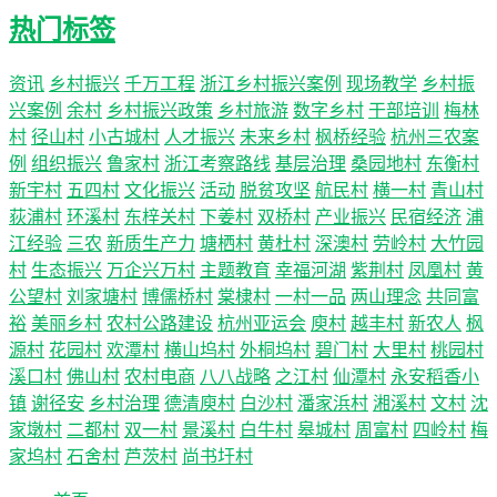
热门标签
资讯
乡村振兴
千万工程
浙江乡村振兴案例
现场教学
乡村振
兴案例
余村
乡村振兴政策
乡村旅游
数字乡村
干部培训
梅林
村
径山村
小古城村
人才振兴
未来乡村
枫桥经验
杭州三农案
例
组织振兴
鲁家村
浙江考察路线
基层治理
桑园地村
东衡村
新宇村
五四村
文化振兴
活动
脱贫攻坚
航民村
横一村
青山村
荻浦村
环溪村
东梓关村
下姜村
双桥村
产业振兴
民宿经济
浦
江经验
三农
新质生产力
塘栖村
黄杜村
深澳村
劳岭村
大竹园
村
生态振兴
万企兴万村
主题教育
幸福河湖
紫荆村
凤凰村
黄
公望村
刘家塘村
博儒桥村
棠棣村
一村一品
两山理念
共同富
裕
美丽乡村
农村公路建设
杭州亚运会
庾村
越丰村
新农人
枫
源村
花园村
欢潭村
横山坞村
外桐坞村
碧门村
大里村
桃园村
溪口村
佛山村
农村电商
八八战略
之江村
仙潭村
永安稻香小
镇
谢径安
乡村治理
德清庾村
白沙村
潘家浜村
湘溪村
文村
沈
家墩村
二都村
双一村
景溪村
白牛村
皋城村
周富村
四岭村
梅
家坞村
石舍村
芦茨村
尚书圩村