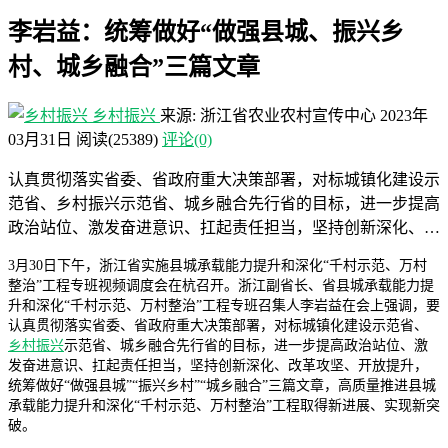
李岩益：统筹做好“做强县城、振兴乡
村、城乡融合”三篇文章
乡村振兴
来源: 浙江省农业农村宣传中心
2023年
03月31日
阅读
(25389)
评论(0)
认真贯彻落实省委、省政府重大决策部署，对标城镇化建设示
范省、乡村振兴示范省、城乡融合先行省的目标，进一步提高
政治站位、激发奋进意识、扛起责任担当，坚持创新深化、…
3月30日下午，浙江省实施县城承载能力提升和深化“千村示范、万村
整治”工程专班视频调度会在杭召开。浙江副省长、省县城承载能力提
升和深化“千村示范、万村整治”工程专班召集人李岩益在会上强调，要
认真贯彻落实省委、省政府重大决策部署，对标城镇化建设示范省、
乡村振兴
示范省、城乡融合先行省的目标，进一步提高政治站位、激
发奋进意识、扛起责任担当，坚持创新深化、改革攻坚、开放提升，
统筹做好“做强县城”“振兴乡村”“城乡融合”三篇文章，高质量推进县城
承载能力提升和深化“千村示范、万村整治”工程取得新进展、实现新突
破。