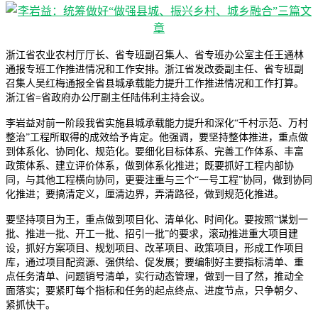
浙江省农业农村厅厅长、省专班副召集人、省专班办公室主任王通林
通报专班工作推进情况和工作安排。浙江省发改委副主任、省专班副
召集人吴红梅通报全省县城承载能力提升工作推进情况和工作打算。
浙江省=省政府办公厅副主任陆伟利主持会议。
李岩益对前一阶段我省实施县城承载能力提升和深化“千村示范、万村
整治”工程所取得的成效给予肯定。他强调，要坚持整体推进，重点做
到体系化、协同化、规范化。要细化目标体系、完善工作体系、丰富
政策体系、建立评价体系，做到体系化推进；既要抓好工程内部协
同，与其他工程横向协同，更要注重与三个“一号工程”协同，做到协同
化推进；要搞清定义，厘清边界，弄清路径，做到规范化推进。
要坚持项目为王，重点做到项目化、清单化、时间化。要按照“谋划一
批、推进一批、开工一批、招引一批”的要求，滚动推进重大项目建
设，抓好方案项目、规划项目、改革项目、政策项目，形成工作项目
库，通过项目配资源、强供给、促发展；要编制好主要指标清单、重
点任务清单、问题销号清单，实行动态管理，做到一目了然，推动全
面落实；要紧盯每个指标和任务的起点终点、进度节点，只争朝夕、
紧抓快干。