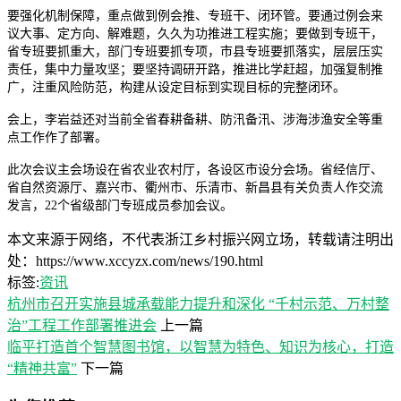
要强化机制保障，重点做到例会推、专班干、闭环管。要通过例会来
议大事、定方向、解难题，久久为功推进工程实施；要做到专班干，
省专班要抓重大，部门专班要抓专项，市县专班要抓落实，层层压实
责任，集中力量攻坚；要坚持调研开路，推进比学赶超，加强复制推
广，注重风险防范，构建从设定目标到实现目标的完整闭环。
会上，李岩益还对当前全省春耕备耕、防汛备汛、涉海涉渔安全等重
点工作作了部署。
此次会议主会场设在省农业农村厅，各设区市设分会场。省经信厅、
省自然资源厅、嘉兴市、衢州市、乐清市、新昌县有关负责人作交流
发言，22个省级部门专班成员参加会议。
本文来源于网络，不代表浙江乡村振兴网立场，转载请注明出
处：https://www.xccyzx.com/news/190.html
标签:
资讯
杭州市召开实施县城承载能力提升和深化 “千村示范、万村整
治”工程工作部署推进会
上一篇
临平打造首个智慧图书馆，以智慧为特色、知识为核心，打造
“精神共富”
下一篇