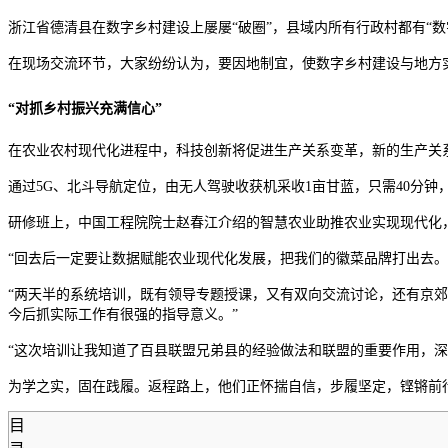
浙江省德清县在数字乡村建设上屡屡“破圈”，县域内所有行政村都有“
在现场交流环节，大家纷纷认为，要因地制宜，使数字乡村建设与地方
“对抓乡村振兴充满信心”
在农业农村现代化进程中，科技创新将促进生产关系变革，新的生产关
通过5G、北斗导航定位，由无人驾驶收获机采收1亩甘蓝，只需40分钟
研修班上，中国工程院院士赵春江介绍的智慧农业助推农业实现现代化
“回去后一定要让数据赋能农业现代化发展，把我们的徽菜品牌打出去。
“两天半的系统培训，既有领导专题授课，又有双向交流讨论，还有京郊
今后抓实际工作有很强的指导意义。”
“这次培训让我知道了百县联盟兄弟县的经验做法和联盟的重要作用，
为学之实，固在践履。返程路上，他们正怀揣自信，步履坚定，铿锵前
目