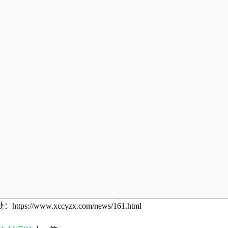
w.xccyzx.com/news/161.html