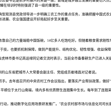
区委书记是抓乡村振兴的关键一层，县域是城乡融合发展的重要切入点。
宏耀在培训时特别强调了县一级的重要性。
典型观测县党政领导进一步明确三农工作的重点任务，准确把握中国式农
得新进展、农业强国建设开好局起好步至关重要。
依靠自己的力量端稳中国饭碗，14亿多人吃饱吃好。但随着粮食需求刚性
粮于技，也要抓机制保障，做到产能提升、结构优化、韧性增强、收益保障
江省虎林市委书记高运禄同记者交流时表示，当前全市备春耕生产已进入关
训的山东省肥城市人大常委会副主任、党组成员崔绪昌对记者说。
抓手。去年底召开的中央农村工作会议指出，要落实产业帮扶政策，做好“
者，平顺位于太行山南端，境内多有优质野生连翘集中生长。每年到了连翘
展行动，推动数字化应用场景研发推广。”农业农村部市场与信息化司司长