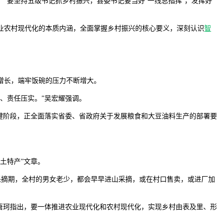
“要坚持五级书记抓乡村振兴，县委书记要当好‘一线总指挥’，发挥好
业农村现代化的本质内涵，全面掌握乡村振兴的核心要义，深刻认识
智
增长，端牢饭碗的压力不断增大。
、责任压实。”吴宏耀强调。
键阶段，正全面落实省委、省政府关于发展粮食和大豆油料生产的部署要
土特产”文章。
采摘期，全村的男女老少，都会早早进山采摘，或在村口售卖，或进厂加
唐珂指出，要一体推进农业现代化和农村现代化，实现乡村由表及里、形