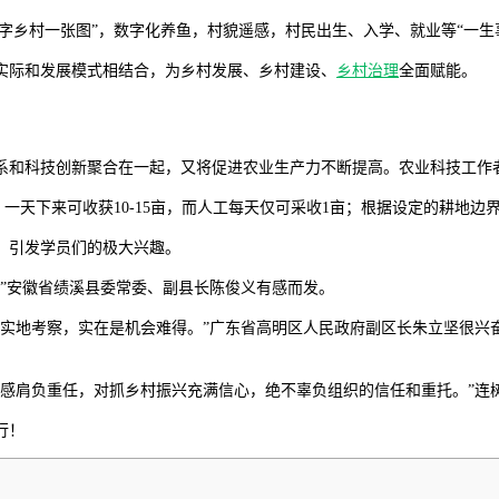
数字乡村一张图”，数字化养鱼，村貌遥感，村民出生、入学、就业等“一生
实际和发展模式相结合，为乡村发展、乡村建设、
乡村治理
全面赋能。
系和科技创新聚合在一起，又将促进农业生产力不断提高。农业科技工作
，一天下来可收获10-15亩，而人工每天仅可采收1亩；根据设定的耕地
，引发学员们的极大兴趣。
”安徽省绩溪县委常委、副县长陈俊义有感而发。
实地考察，实在是机会难得。”广东省高明区人民政府副区长朱立坚很兴
深感肩负重任，对抓乡村振兴充满信心，绝不辜负组织的信任和重托。”连
行！