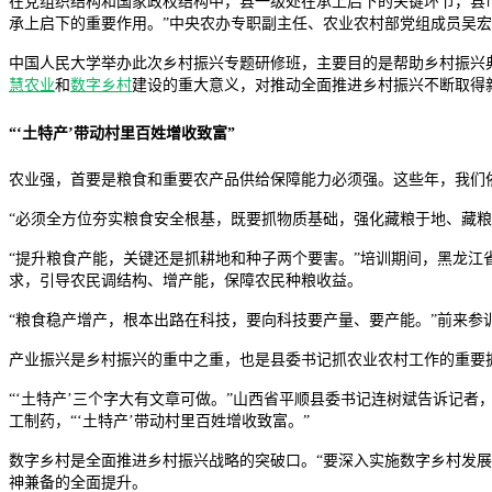
在党组织结构和国家政权结构中，县一级处在承上启下的关键环节，县市
承上启下的重要作用。”中央农办专职副主任、农业农村部党组成员吴
中国人民大学举办此次乡村振兴专题研修班，主要目的是帮助乡村振兴
慧农业
和
数字乡村
建设的重大意义，对推动全面推进乡村振兴不断取
“‘土特产’带动村里百姓增收致富”
农业强，首要是粮食和重要农产品供给保障能力必须强。这些年，我们
“必须全方位夯实粮食安全根基，既要抓物质基础，强化藏粮于地、藏
“提升粮食产能，关键还是抓耕地和种子两个要害。”培训期间，黑龙
求，引导农民调结构、增产能，保障农民种粮收益。
“粮食稳产增产，根本出路在科技，要向科技要产量、要产能。”前来参
产业振兴是乡村振兴的重中之重，也是县委书记抓农业农村工作的重要
“‘土特产’三个字大有文章可做。”山西省平顺县委书记连树斌告诉记
工制药，“‘土特产’带动村里百姓增收致富。”
数字乡村是全面推进乡村振兴战略的突破口。“要深入实施数字乡村发
神兼备的全面提升。