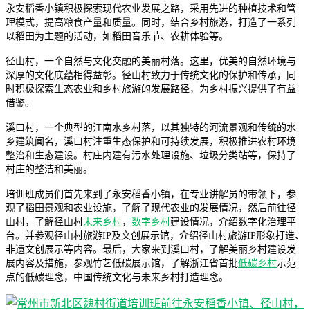
永安稻香小镇积极探索现代农业发展之路，采用先进的种植技术和管
理模式，提高粮食产量和质量。同时，结合乡村旅游，打造了一系列
以稻田为主题的活动，如稻田音乐节、农耕体验等。
径山村，一个自然与文化交融的美丽村落。这里，优美的自然环境与
深厚的文化底蕴相得益彰。径山村致力于传统文化的保护和传承，同
时积极探索生态农业和乡村旅游的发展路径，为乡村振兴提供了有益
借鉴。
溪口村，一个典型的江南水乡村落，以其独特的河流景观和传统的水
乡建筑闻名，溪口村注重生态保护和可持续发展，积极推进农村环境
整治和生态建设。村庄内建有污水处理设施、垃圾分类站等，保持了
村庄的整洁和美丽。
培训班成员们首先来到了永安稻香小镇，在专业讲解员的带领下，参
观了稻田景观和农业设施，了解了现代农业的发展情况，然后前往径
山村，了解径山村
未来乡村
，
数字乡村
建设情况，介绍数字化治理平
台。并参观径山村旅游IP及文创展示馆，介绍径山村旅游IP形象打造、
非遗文创展示等内容。最后，大家来到溪口村，了解美丽乡村建设发
展内容及措施，参观竹艺低碳展示馆，了解浙江省首批
低碳乡村
示范
点的低碳理念，中国传统文化与未来乡村打造理念。