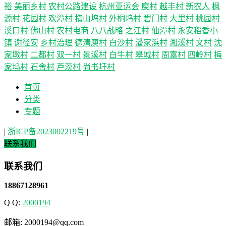
裕
美丽乡村
农村公路建设
杭州亚运会
庾村
越丰村
新农人
枫
源村
花园村
欢潭村
横山坞村
外桐坞村
碧门村
大里村
桃园村
溪口村
佛山村
农村电商
八八战略
之江村
仙潭村
永安稻香小
镇
谢径安
乡村治理
德清庾村
白沙村
潘家浜村
湘溪村
文村
沈
家墩村
二都村
双一村
景溪村
白牛村
皋城村
周富村
四岭村
梅
家坞村
石舍村
芦茨村
尚书圩村
首页
分类
专题
|
浙ICP备2023002219号
|
联系我们
联系我们
18867128961
Q Q:
2000194
邮箱: 2000194@qq.com