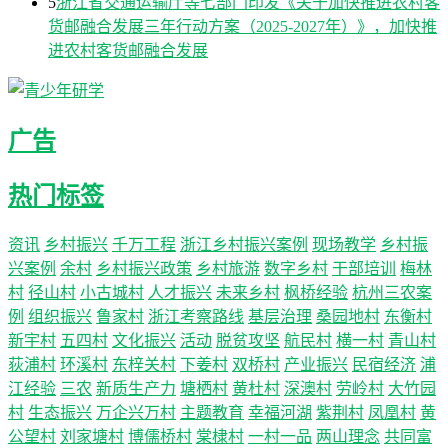
5
浙江省交通运输厅等七部门印发《关于加快推进农村客
货邮融合发展三年行动方案（2025-2027年）》，加快推
进农村客货邮融合发展
广告
热门标签
资讯
乡村振兴
千万工程
浙江乡村振兴案例
现场教学
乡村振
兴案例
余村
乡村振兴政策
乡村旅游
数字乡村
干部培训
梅林
村
径山村
小古城村
人才振兴
未来乡村
枫桥经验
杭州三农案
例
组织振兴
鲁家村
浙江考察路线
基层治理
桑园地村
东衡村
新宇村
五四村
文化振兴
活动
脱贫攻坚
航民村
横一村
青山村
荻浦村
环溪村
东梓关村
下姜村
双桥村
产业振兴
民宿经济
浦
江经验
三农
新质生产力
塘栖村
黄杜村
深澳村
劳岭村
大竹园
村
生态振兴
万企兴万村
主题教育
幸福河湖
紫荆村
凤凰村
黄
公望村
刘家塘村
博儒桥村
棠棣村
一村一品
两山理念
共同富