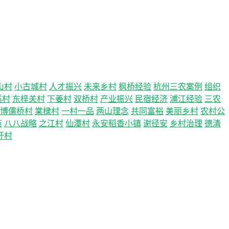
山村
小古城村
人才振兴
未来乡村
枫桥经验
杭州三农案例
组织
溪村
东梓关村
下姜村
双桥村
产业振兴
民宿经济
浦江经验
三农
博儒桥村
棠棣村
一村一品
两山理念
共同富裕
美丽乡村
农村公
商
八八战略
之江村
仙潭村
永安稻香小镇
谢径安
乡村治理
德清
圩村