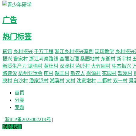
广告
热门标签
资讯
乡村振兴
千万工程
浙江乡村振兴案例
现场教学
乡村振兴
振兴
鲁家村
浙江考察路线
基层治理
桑园地村
东衡村
新宇村
新质生产力
塘栖村
黄杜村
深澳村
劳岭村
大竹园村
生态振兴
路建设
杭州亚运会
庾村
越丰村
新农人
枫源村
花园村
欢潭村
庾村
白沙村
潘家浜村
湘溪村
文村
沈家墩村
二都村
双一村
景
首页
分类
专题
|
浙ICP备2023002219号
|
联系我们