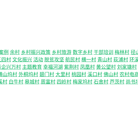
案例
余村
乡村振兴政策
乡村旅游
数字乡村
干部培训
梅林村
径
五四村
文化振兴
活动
脱贫攻坚
航民村
横一村
青山村
荻浦村
环
万企兴万村
主题教育
幸福河湖
紫荆村
凤凰村
黄公望村
刘家塘村
横山坞村
外桐坞村
碧门村
大里村
桃园村
溪口村
佛山村
农村电
溪村
白牛村
皋城村
周富村
四岭村
梅家坞村
石舍村
芦茨村
尚书