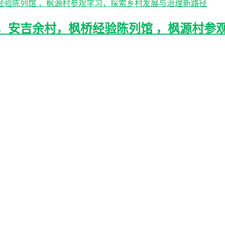
，安吉余村，枫桥经验陈列馆 ，枫源村参