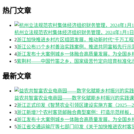
热门文章
杭州立法规范农村集体经济组织财务管理，2024年1月1
2
浙江加快推进乡村片区组团发展，推动新时代“千万工程
3
浙江公布15个乡村善治实践案例，推进共同富裕先行示
4
浙江发布十大案例城乡一体融合高质量发展，为全国乡
5
紫荆村——中国竹笛之乡，国家级苦竹定向培育标准化
最新文章
益农共智富农业电商园——数字化赋能乡村振兴的实践课
2
浙江正式印发《智慧农业引领区建设实施方案（2025—2
3
浙江新增7个农村客货邮融合典型案例：打造示范样板
4
浙江发布十大案例城乡一体融合高质量发展，为全国乡
5
浙江省交通运输厅等七部门印发《关于加快推进农村客货邮