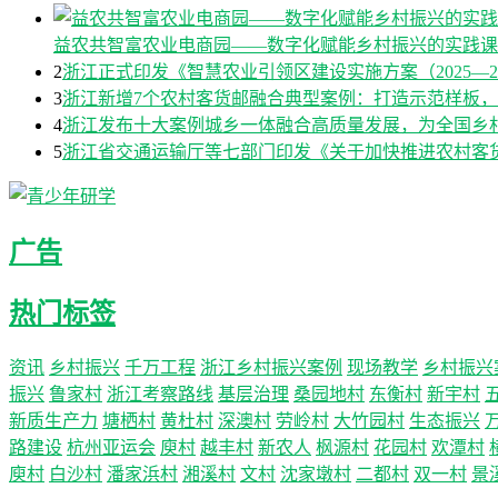
益农共智富农业电商园——数字化赋能乡村振兴的实践课
2
浙江正式印发《智慧农业引领区建设实施方案（2025—2
3
浙江新增7个农村客货邮融合典型案例：打造示范样板
4
浙江发布十大案例城乡一体融合高质量发展，为全国乡
5
浙江省交通运输厅等七部门印发《关于加快推进农村客货邮
广告
热门标签
资讯
乡村振兴
千万工程
浙江乡村振兴案例
现场教学
乡村振兴
振兴
鲁家村
浙江考察路线
基层治理
桑园地村
东衡村
新宇村
新质生产力
塘栖村
黄杜村
深澳村
劳岭村
大竹园村
生态振兴
路建设
杭州亚运会
庾村
越丰村
新农人
枫源村
花园村
欢潭村
庾村
白沙村
潘家浜村
湘溪村
文村
沈家墩村
二都村
双一村
景