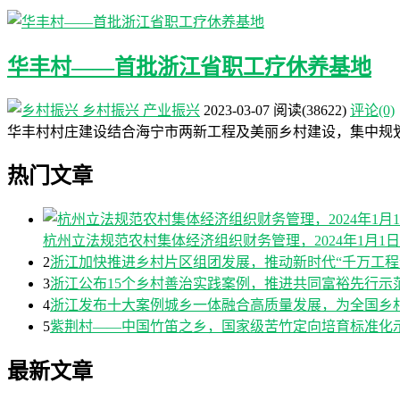
华丰村——首批浙江省职工疗休养基地
乡村振兴
产业振兴
2023-03-07
阅读
(38622)
评论(0)
华丰村村庄建设结合海宁市两新工程及美丽乡村建设，集中规
热门文章
杭州立法规范农村集体经济组织财务管理，2024年1月1
2
浙江加快推进乡村片区组团发展，推动新时代“千万工程
3
浙江公布15个乡村善治实践案例，推进共同富裕先行示
4
浙江发布十大案例城乡一体融合高质量发展，为全国乡
5
紫荆村——中国竹笛之乡，国家级苦竹定向培育标准化
最新文章