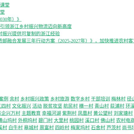
堂
030年）》
，引领浙江乡村振兴物流迈向新高度
村振兴提供可复制的浙江经验
融合发展三年行动方案（2025-2027年）》，加快推进农村
案例
余村
乡村振兴政策
乡村旅游
数字乡村
干部培训
梅林村
径
五四村
文化振兴
活动
脱贫攻坚
航民村
横一村
青山村
荻浦村
环
万企兴万村
主题教育
幸福河湖
紫荆村
凤凰村
黄公望村
刘家塘村
横山坞村
外桐坞村
碧门村
大里村
桃园村
溪口村
佛山村
农村电
溪村
白牛村
皋城村
周富村
四岭村
梅家坞村
石舍村
芦茨村
尚书