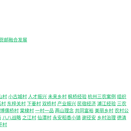
客货邮融合发展
山村
小古城村
人才振兴
未来乡村
枫桥经验
杭州三农案例
组织
溪村
东梓关村
下姜村
双桥村
产业振兴
民宿经济
浦江经验
三农
博儒桥村
棠棣村
一村一品
两山理念
共同富裕
美丽乡村
农村公
商
八八战略
之江村
仙潭村
永安稻香小镇
谢径安
乡村治理
德清
圩村