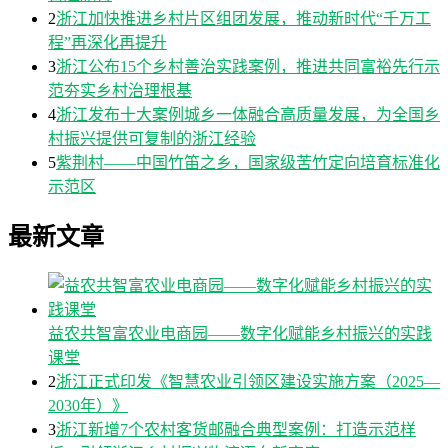
2
浙江加快推进乡村片区组团发展，推动新时代“千万工
程”再深化再提升
3
浙江公布15个乡村善治实践案例，推进共同富裕先行示
范夯实乡村治理根基
4
浙江发布十大案例城乡一体融合高质量发展，为全国乡
村振兴提供可复制的浙江经验
5
紫荆村——中国竹笛之乡，国家级苦竹定向培育标准化
示范区
最新文章
益农共智富农业电商园——数字化赋能乡村振兴的实践
课堂
2
浙江正式印发《智慧农业引领区建设实施方案（2025—
2030年）》
3
浙江新增7个农村客货邮融合典型案例：打造示范样