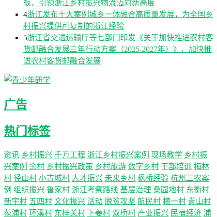
板，引领浙江乡村振兴物流迈向新高度
4
浙江发布十大案例城乡一体融合高质量发展，为全国乡
村振兴提供可复制的浙江经验
5
浙江省交通运输厅等七部门印发《关于加快推进农村客
货邮融合发展三年行动方案（2025-2027年）》，加快推
进农村客货邮融合发展
广告
热门标签
资讯
乡村振兴
千万工程
浙江乡村振兴案例
现场教学
乡村振
兴案例
余村
乡村振兴政策
乡村旅游
数字乡村
干部培训
梅林
村
径山村
小古城村
人才振兴
未来乡村
枫桥经验
杭州三农案
例
组织振兴
鲁家村
浙江考察路线
基层治理
桑园地村
东衡村
新宇村
五四村
文化振兴
活动
脱贫攻坚
航民村
横一村
青山村
荻浦村
环溪村
东梓关村
下姜村
双桥村
产业振兴
民宿经济
浦