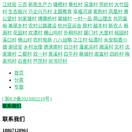
江经验
三农
新质生产力
塘栖村
黄杜村
深澳村
劳岭村
大竹园
村
生态振兴
万企兴万村
主题教育
幸福河湖
紫荆村
凤凰村
黄
公望村
刘家塘村
博儒桥村
棠棣村
一村一品
两山理念
共同富
裕
美丽乡村
农村公路建设
杭州亚运会
庾村
越丰村
新农人
枫
源村
花园村
欢潭村
横山坞村
外桐坞村
碧门村
大里村
桃园村
溪口村
佛山村
农村电商
八八战略
之江村
仙潭村
永安稻香小
镇
谢径安
乡村治理
德清庾村
白沙村
潘家浜村
湘溪村
文村
沈
家墩村
二都村
双一村
景溪村
白牛村
皋城村
周富村
四岭村
梅
家坞村
石舍村
芦茨村
尚书圩村
首页
分类
专题
|
浙ICP备2023002219号
|
联系我们
联系我们
18867128961