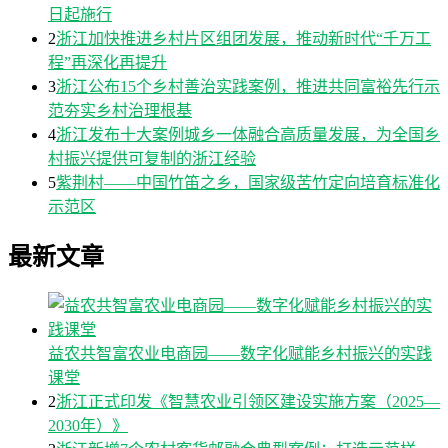
日起施行
2
浙江加快推进乡村片区组团发展，推动新时代“千万工
程”再深化再提升
3
浙江公布15个乡村善治实践案例，推进共同富裕先行示
范夯实乡村治理根基
4
浙江发布十大案例城乡一体融合高质量发展，为全国乡
村振兴提供可复制的浙江经验
5
紫荆村——中国竹笛之乡，国家级苦竹定向培育标准化
示范区
最新文章
益农共智富农业电商园——数字化赋能乡村振兴的实践
课堂
2
浙江正式印发《智慧农业引领区建设实施方案（2025—
2030年）》