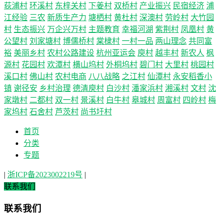
荻浦村
环溪村
东梓关村
下姜村
双桥村
产业振兴
民宿经济
浦
江经验
三农
新质生产力
塘栖村
黄杜村
深澳村
劳岭村
大竹园
村
生态振兴
万企兴万村
主题教育
幸福河湖
紫荆村
凤凰村
黄
公望村
刘家塘村
博儒桥村
棠棣村
一村一品
两山理念
共同富
裕
美丽乡村
农村公路建设
杭州亚运会
庾村
越丰村
新农人
枫
源村
花园村
欢潭村
横山坞村
外桐坞村
碧门村
大里村
桃园村
溪口村
佛山村
农村电商
八八战略
之江村
仙潭村
永安稻香小
镇
谢径安
乡村治理
德清庾村
白沙村
潘家浜村
湘溪村
文村
沈
家墩村
二都村
双一村
景溪村
白牛村
皋城村
周富村
四岭村
梅
家坞村
石舍村
芦茨村
尚书圩村
首页
分类
专题
|
浙ICP备2023002219号
|
联系我们
联系我们