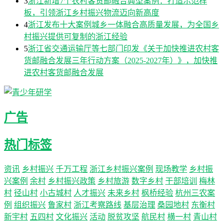
3
浙江新增7个农村客货邮融合典型案例：打造示范样
板，引领浙江乡村振兴物流迈向新高度
4
浙江发布十大案例城乡一体融合高质量发展，为全国乡
村振兴提供可复制的浙江经验
5
浙江省交通运输厅等七部门印发《关于加快推进农村客
货邮融合发展三年行动方案（2025-2027年）》，加快推
进农村客货邮融合发展
广告
热门标签
资讯
乡村振兴
千万工程
浙江乡村振兴案例
现场教学
乡村振
兴案例
余村
乡村振兴政策
乡村旅游
数字乡村
干部培训
梅林
村
径山村
小古城村
人才振兴
未来乡村
枫桥经验
杭州三农案
例
组织振兴
鲁家村
浙江考察路线
基层治理
桑园地村
东衡村
新宇村
五四村
文化振兴
活动
脱贫攻坚
航民村
横一村
青山村