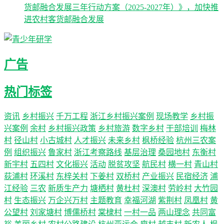
货邮融合发展三年行动方案（2025-2027年）》，加快推
进农村客货邮融合发展
广告
热门标签
资讯
乡村振兴
千万工程
浙江乡村振兴案例
现场教学
乡村振
兴案例
余村
乡村振兴政策
乡村旅游
数字乡村
干部培训
梅林
村
径山村
小古城村
人才振兴
未来乡村
枫桥经验
杭州三农案
例
组织振兴
鲁家村
浙江考察路线
基层治理
桑园地村
东衡村
新宇村
五四村
文化振兴
活动
脱贫攻坚
航民村
横一村
青山村
荻浦村
环溪村
东梓关村
下姜村
双桥村
产业振兴
民宿经济
浦
江经验
三农
新质生产力
塘栖村
黄杜村
深澳村
劳岭村
大竹园
村
生态振兴
万企兴万村
主题教育
幸福河湖
紫荆村
凤凰村
黄
公望村
刘家塘村
博儒桥村
棠棣村
一村一品
两山理念
共同富