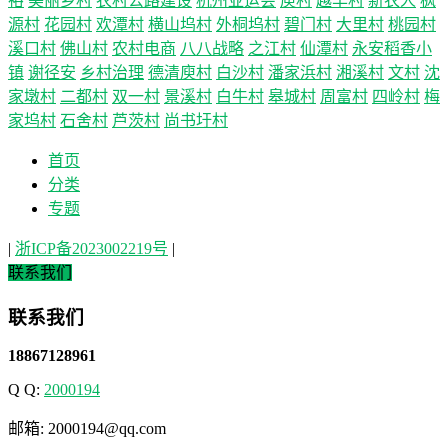
裕
美丽乡村
农村公路建设
杭州亚运会
庾村
越丰村
新农人
枫
源村
花园村
欢潭村
横山坞村
外桐坞村
碧门村
大里村
桃园村
溪口村
佛山村
农村电商
八八战略
之江村
仙潭村
永安稻香小
镇
谢径安
乡村治理
德清庾村
白沙村
潘家浜村
湘溪村
文村
沈
家墩村
二都村
双一村
景溪村
白牛村
皋城村
周富村
四岭村
梅
家坞村
石舍村
芦茨村
尚书圩村
首页
分类
专题
|
浙ICP备2023002219号
|
联系我们
联系我们
18867128961
Q Q:
2000194
邮箱: 2000194@qq.com