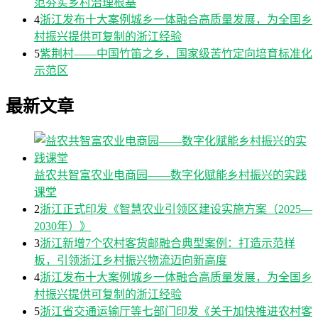
范夯实乡村治理根基
4
浙江发布十大案例城乡一体融合高质量发展，为全国乡
村振兴提供可复制的浙江经验
5
紫荆村——中国竹笛之乡，国家级苦竹定向培育标准化
示范区
最新文章
益农共智富农业电商园——数字化赋能乡村振兴的实践
课堂
2
浙江正式印发《智慧农业引领区建设实施方案（2025—
2030年）》
3
浙江新增7个农村客货邮融合典型案例：打造示范样
板，引领浙江乡村振兴物流迈向新高度
4
浙江发布十大案例城乡一体融合高质量发展，为全国乡
村振兴提供可复制的浙江经验
5
浙江省交通运输厅等七部门印发《关于加快推进农村客