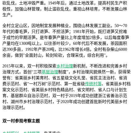
砍乱伐，土地冲毁严重。1949年后，通过土地改革，提高村民生产积
极性，加强山林管理，制止滥砍乱伐，重视山林培育，不断发展山林
生产。
全村立足山区，因地制宜发展种植业，围绕山林发展工副业。50～70
年代的春毛笋，只打退笋、不挖活笋；1981年开始，既打退笋又挖难
于成竹的早期活笋。是年春笋产量比上年度增加2倍多，以后每度春笋
产量均在1300吨以上。以往茶叶较少，60年代后不断发展，茶园面积
达390多亩，1992年产茶20吨，比1962年增长4倍。全村有杂柴山6000
余亩，做到"全面封山，轮封轮砍，合理采伐，综合利用"。
2015年以来，双一村积极探索
乡村治理
新机制，不断改进和完善乡村
治理方式，首创“三项
基层治理
制度”，乡村治理风貌焕然一新，获得荣
誉有：省美丽乡村美育村、省五星级文化礼堂、省民主法治村、省消
费示范村、省“一村万树”示范村、第一批省级
传统村落
、省美丽乡村档
案文化示范村、省美丽乡村特色精品村、省文明村、省人口与计划生
育、基层群众自治示范村，双一村于2019年成功创建浙江省善治示范
村、湖州市乡村治理示范村，于2020年成功创建首批新时代美丽乡村
治理示范村。
双一村参观考察主题