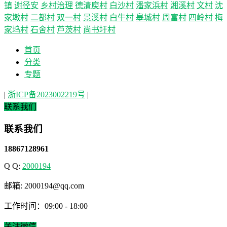
镇
谢径安
乡村治理
德清庾村
白沙村
潘家浜村
湘溪村
文村
沈
家墩村
二都村
双一村
景溪村
白牛村
皋城村
周富村
四岭村
梅
家坞村
石舍村
芦茨村
尚书圩村
首页
分类
专题
|
浙ICP备2023002219号
|
联系我们
联系我们
18867128961
Q Q:
2000194
邮箱: 2000194@qq.com
工作时间：09:00 - 18:00
关注微信