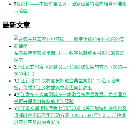
5
紫荆村——中国竹笛之乡，国家级苦竹定向培育标准化
示范区
最新文章
益农共智富农业电商园——数字化赋能乡村振兴的实践
课堂
2
浙江正式印发《智慧农业引领区建设实施方案（2025—
2030年）》
3
浙江新增7个农村客货邮融合典型案例：打造示范样
板，引领浙江乡村振兴物流迈向新高度
4
浙江发布十大案例城乡一体融合高质量发展，为全国乡
村振兴提供可复制的浙江经验
5
浙江省交通运输厅等七部门印发《关于加快推进农村客
货邮融合发展三年行动方案（2025-2027年）》，加快推
进农村客货邮融合发展