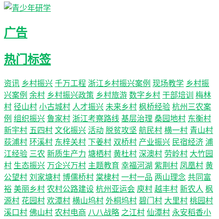
广告
热门标签
资讯
乡村振兴
千万工程
浙江乡村振兴案例
现场教学
乡村振
兴案例
余村
乡村振兴政策
乡村旅游
数字乡村
干部培训
梅林
村
径山村
小古城村
人才振兴
未来乡村
枫桥经验
杭州三农案
例
组织振兴
鲁家村
浙江考察路线
基层治理
桑园地村
东衡村
新宇村
五四村
文化振兴
活动
脱贫攻坚
航民村
横一村
青山村
荻浦村
环溪村
东梓关村
下姜村
双桥村
产业振兴
民宿经济
浦
江经验
三农
新质生产力
塘栖村
黄杜村
深澳村
劳岭村
大竹园
村
生态振兴
万企兴万村
主题教育
幸福河湖
紫荆村
凤凰村
黄
公望村
刘家塘村
博儒桥村
棠棣村
一村一品
两山理念
共同富
裕
美丽乡村
农村公路建设
杭州亚运会
庾村
越丰村
新农人
枫
源村
花园村
欢潭村
横山坞村
外桐坞村
碧门村
大里村
桃园村
溪口村
佛山村
农村电商
八八战略
之江村
仙潭村
永安稻香小