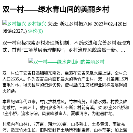
双一村——绿水青山间的美丽乡村
乡村振兴
来源: 浙江乡村振兴网
2023年02月20日
阅读
(23271)
评论(0)
双一村积极探索乡村治理新机制，不断改进和完善乡村治理方
式，首创“三项基层治理制度”，乡村治理风貌焕然一新。…
双一村位于安吉县递铺镇东南郊，坐落在安吉凤凰水库上游，全村总
人口2635人。作为安吉县内面积最大的毛竹产出村，双一村坐拥1.5万
亩毛竹林，得天独厚的资源优势，使村里的生态旅游业同样发展得如
火如荼。
本世纪50年代以来，村民护林成风，竹林密茂，山清水秀。村委会驻
地戴村，三面环山，戴阳泉水终年不断；村前有溪，架设2座公路桥和
4座小桥，流水淙淙，风景幽雅宜人。夏季清凉，为避暑胜地。
村境内有山林1．7万亩，耕地900亩。山多熟山，土多黄壤，雨量充
沛，适宜竹木生长。旧时受封建土地所有制束缚，山林荒芜；加上滥