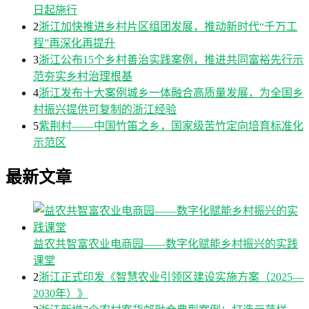
日起施行
2
浙江加快推进乡村片区组团发展，推动新时代“千万工
程”再深化再提升
3
浙江公布15个乡村善治实践案例，推进共同富裕先行示
范夯实乡村治理根基
4
浙江发布十大案例城乡一体融合高质量发展，为全国乡
村振兴提供可复制的浙江经验
5
紫荆村——中国竹笛之乡，国家级苦竹定向培育标准化
示范区
最新文章
益农共智富农业电商园——数字化赋能乡村振兴的实践
课堂
2
浙江正式印发《智慧农业引领区建设实施方案（2025—
2030年）》