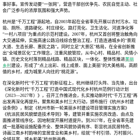
事好事。宣传发动要“一张网”，营造干部创优争先、农民自觉主动、社
会广泛参与的浓厚氛围和强大声势。
杭州是“千万工程”源起地，自2003年起在全省率先开展以农村污水、垃
圾、厕所、道路硬化、村庄绿化、路灯亮化、卫生洁化、河道净化等
“一村八项目”为重点的示范村建设。2007年，杭州又首创将整治触角向
大交通延伸，实施高速公路沿线综合整治工程，打造连通城乡的“景观
大道、生态长廊、惠民之路”。同时立足“大景区”格局，在全省创新推
出“全域景区化”工作理念，注重风貌管控，从中心村、精品村、风情小
镇、历史文化村落到精品线路、精品区块，一体化、整体性推进
美丽
乡村
建设，形成了“点上出彩、线上成景、面上美丽”的大美格局。高颜
值的乡村，成为城里人向往的“桃花源”。
在深化新时代“千万工程”的新征程上，杭州继续打头阵、当先锋，出台
《深化新时代“千万工程”打造中国式现代化乡村杭州范例行动计划
（2023—2027年）》，召开工作推进会，扎实推动新时代“千万工程”再
出发再深化再提升。聚焦和美乡村三大行动，颁布施行《杭州乡村建
设条例》，制定《杭州市新一轮美丽乡村建设项目管理实施方案》
《杭派民居风貌塑造技术导则》等，建管并重实施农房改造、由点及
面推进管线序化、因地制宜开展村道提升。到2027年，在全省率先建
成一批基础设施配备齐全、整体风貌协调有序、彰显杭派民居特色、
诗画江南乡村韵味的宜居宜业和美乡村，绘就“千村引领、万村振兴、
全域共富、城乡和美”杭州新画卷。