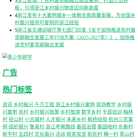
3
浙江新增7个农村客货邮融合典型案例：打造示范样
板，引领浙江乡村振兴物流迈向新高度
4
浙江发布十大案例城乡一体融合高质量发展，为全国乡
村振兴提供可复制的浙江经验
5
浙江省交通运输厅等七部门印发《关于加快推进农村客
货邮融合发展三年行动方案（2025-2027年）》，加快推
进农村客货邮融合发展
广告
热门标签
资讯
乡村振兴
千万工程
浙江乡村振兴案例
现场教学
乡村振
兴案例
余村
乡村振兴政策
乡村旅游
数字乡村
干部培训
梅林
村
径山村
小古城村
人才振兴
未来乡村
枫桥经验
杭州三农案
例
组织振兴
鲁家村
浙江考察路线
基层治理
桑园地村
东衡村
新宇村
五四村
文化振兴
活动
脱贫攻坚
航民村
横一村
青山村