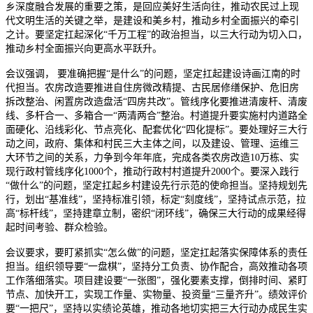
乡深度融合发展的重要之策，是回应美好生活向往，推动农民过上现
代文明生活的关键之举，是建设和美乡村，推动乡村全面振兴的牵引
之计。要坚定扛起深化“千万工程”的政治担当，以三大行动为切入口，
推动乡村全面振兴向更高水平跃升。
会议强调， 要准确把握“是什么”的问题，坚定扛起建设诗画江南的时
代担当。农房改造要推进自住房微改精提、古民居修缮保护、危旧房
拆改整治、闲置房改造盘活“四房共改”。管线序化要推进清废杆、清废
线、多杆合一、多箱合一“两清两合”整治。村道提升要实施村内道路全
面硬化、沿线彩化、节点亮化、配套优化“四化提标”。要处理好三大行
动之间，政府、集体和村民三大主体之间，以及建设、管理、运维三
大环节之间的关系，力争到今年年底，完成各类农房改造10万栋、实
现行政村管线序化1000个，推动行政村村道提升2000个。要深入践行
“做什么”的问题，坚定扛起乡村建设先行示范的使命担当。坚持规划先
行，划出“基准线”，坚持标准引领，标定“刻度线”，坚持试点示范，拉
高“标杆线”，坚持建章立制，密织“闭环线”，确保三大行动的成果经得
起时间考验、群众检验。
会议要求，要盯紧抓实“怎么做”的问题，坚定扛起落实保障体系的责任
担当。组织领导要“一盘棋”，坚持分工负责、协作配合，高效推动各项
工作落细落实。项目建设要“一张图”，强化要素支撑，倒排时间、紧盯
节点、加快开工，实现工作量、实物量、投资量“三量齐升”。绩效评价
要“一把尺”，坚持以实绩论英雄，推动各地切实把三大行动办成民生实