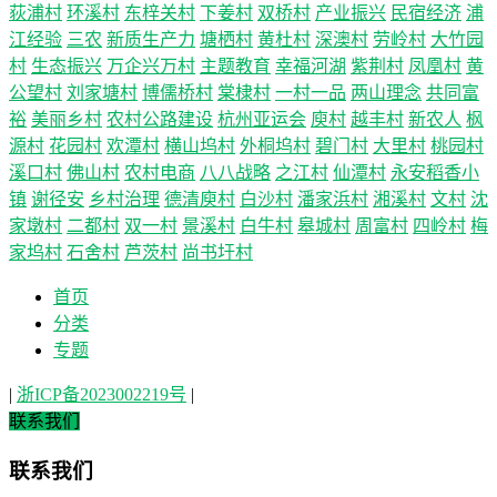
荻浦村
环溪村
东梓关村
下姜村
双桥村
产业振兴
民宿经济
浦
江经验
三农
新质生产力
塘栖村
黄杜村
深澳村
劳岭村
大竹园
村
生态振兴
万企兴万村
主题教育
幸福河湖
紫荆村
凤凰村
黄
公望村
刘家塘村
博儒桥村
棠棣村
一村一品
两山理念
共同富
裕
美丽乡村
农村公路建设
杭州亚运会
庾村
越丰村
新农人
枫
源村
花园村
欢潭村
横山坞村
外桐坞村
碧门村
大里村
桃园村
溪口村
佛山村
农村电商
八八战略
之江村
仙潭村
永安稻香小
镇
谢径安
乡村治理
德清庾村
白沙村
潘家浜村
湘溪村
文村
沈
家墩村
二都村
双一村
景溪村
白牛村
皋城村
周富村
四岭村
梅
家坞村
石舍村
芦茨村
尚书圩村
首页
分类
专题
|
浙ICP备2023002219号
|
联系我们
联系我们