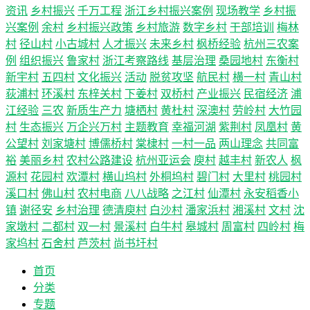
资讯
乡村振兴
千万工程
浙江乡村振兴案例
现场教学
乡村振
兴案例
余村
乡村振兴政策
乡村旅游
数字乡村
干部培训
梅林
村
径山村
小古城村
人才振兴
未来乡村
枫桥经验
杭州三农案
例
组织振兴
鲁家村
浙江考察路线
基层治理
桑园地村
东衡村
新宇村
五四村
文化振兴
活动
脱贫攻坚
航民村
横一村
青山村
荻浦村
环溪村
东梓关村
下姜村
双桥村
产业振兴
民宿经济
浦
江经验
三农
新质生产力
塘栖村
黄杜村
深澳村
劳岭村
大竹园
村
生态振兴
万企兴万村
主题教育
幸福河湖
紫荆村
凤凰村
黄
公望村
刘家塘村
博儒桥村
棠棣村
一村一品
两山理念
共同富
裕
美丽乡村
农村公路建设
杭州亚运会
庾村
越丰村
新农人
枫
源村
花园村
欢潭村
横山坞村
外桐坞村
碧门村
大里村
桃园村
溪口村
佛山村
农村电商
八八战略
之江村
仙潭村
永安稻香小
镇
谢径安
乡村治理
德清庾村
白沙村
潘家浜村
湘溪村
文村
沈
家墩村
二都村
双一村
景溪村
白牛村
皋城村
周富村
四岭村
梅
家坞村
石舍村
芦茨村
尚书圩村
首页
分类
专题