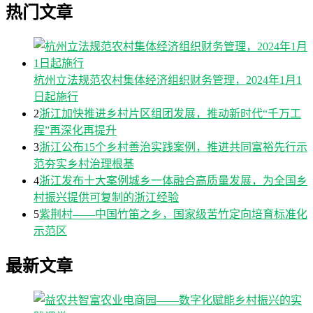
热门文章
杭州立法规范农村集体经济组织财务管理，2024年1月1
日起施行
2
浙江加快推进乡村片区组团发展，推动新时代“千万工
程”再深化再提升
3
浙江公布15个乡村善治实践案例，推进共同富裕先行示
范夯实乡村治理根基
4
浙江发布十大案例城乡一体融合高质量发展，为全国乡
村振兴提供可复制的浙江经验
5
紫荆村——中国竹笛之乡，国家级苦竹定向培育标准化
示范区
最新文章