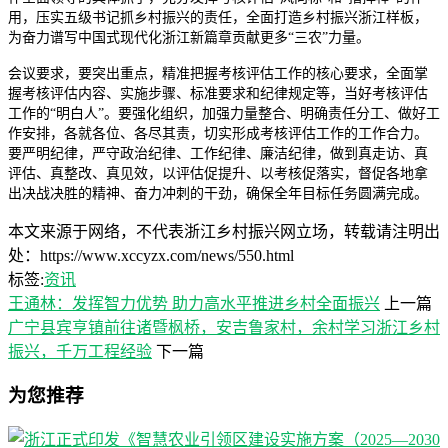
用，压实五级书记抓乡村振兴的责任，全面打造乡村振兴浙江样板，
为奋力谱写中国式现代化浙江新篇章贡献更多“三农”力量。
会议要求，要突出重点，精准把握考核评估工作的核心要求，全面掌
握考核评估内容、实施步骤、标准要求和纪律规定等，当好考核评估
工作的“明白人”。要强化组织，加强力量整合、明确责任分工、做好工
作安排，各就各位、各尽其责，切实形成考核评估工作的工作合力。
要严明纪律，严守政治纪律、工作纪律、廉洁纪律，做到真走访、真
评估、真整改、真见效，以评估促提升、以考核促落实，督促各地拿
出决战决胜的精神、奋力冲刺的干劲，确保全年目标任务圆满完成。
本文来源于网络，不代表浙江乡村振兴网立场，转载请注明出
处：https://www.xccyzx.com/news/550.html
标签:
资讯
王通林：发挥智力优势 助力高水平推进乡村全面振兴
上一篇
广宁县宾亨镇前往诸暨枫桥，安吉鲁家村，余村学习浙江乡村
振兴，千万工程经验
下一篇
为您推荐