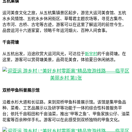
五杭集镇
运河美食文化之旅，从五杭集镇景区起步，游览大运河美食馆、五杭
水乡风情馆、五杭水乡休闲街区、草莓君主题农场等，寻觅古集市、
古市河、古桥、古宅等古迹，游客可以在这里了解运河的前世今生，
品尝运河十六道家宴，领略千年运河烟火、百种人间食事。
千亩荷塘
从五杭出发，沿途欣赏大运河风光，可达位于
新宇村
的千亩荷塘。在
这里，游客可以赏荷塘美景，品荷花美食，体验夏日休闲纳凉。
双桥甲鱼科普展示馆
沿着水杉大道和长征路，来到双桥甲鱼科普展示馆。该馆是集甲鱼品
种、菜肴、工艺品展示以及研学等功能于一体的综合性科普服务平
台；依托千亩稻田和千亩油菜，推出“甲等之鱼”、甲鱼家族公仔、油菜
花蜜等百余种伴手礼。游客可以在此感受到双桥独特的甲鱼文化。