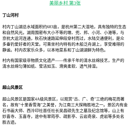
丁山河村
村内丁山湖总水域面积约683亩，是杭州第二大湿地，具有独特的生态
和自然风光。湖周围密布大小不等的墩、兜、邦、小河、小港等，与
京杭大运河连通，秋石快速路延伸段穿村而过，水陆交通便利，是众
多垂钓爱好者的天堂。可乘坐村内特有的木船泛舟湖上，享受难得的
静谧。村内农家乐众多，以本地菜系和丁山湖湖鲜为特色。
村内有国家级非物质文化遗产——传承千年的清水丝绵技艺，生产的
清水丝绵匀薄如纸、莹洁如玉、滑爽柔软、透气排湿。
超山风景区
超山风景区是国家4A级风景区，以观赏“古、广、奇”三绝的梅花而著
名，故有“十里香雪海”之美誉，为江南三大探梅胜地之一。景区内有金
石书画大师、西泠印社首任社长吴昌硕先生之墓及纪念馆等，山上有
妙喜寺、玉喜寺，途中有翠筠亭、疏影亭、云岩奇泉、虎岩等多处名
胜古迹。