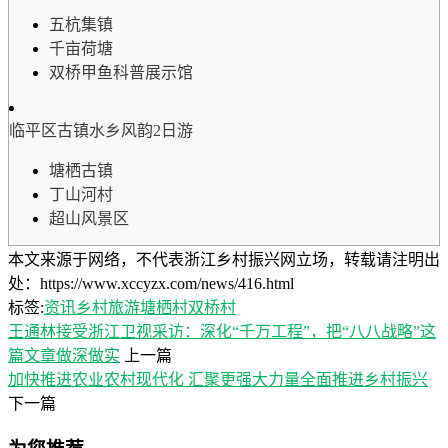
五杭集镇
千亩荷塘
双桥甲鱼科普展示馆
临平区古镇水乡风韵2日游
塘栖古镇
丁山河村
超山风景区
本文来源于网络，不代表浙江乡村振兴网立场，转载请注明出
处：https://www.xccyzx.com/news/416.html
标签:
资讯
乡村旅游
塘栖村
双桥村
王通林接受浙江卫视采访：深化“千万工程”，把“八八战略”这
篇文章做深做实
上一篇
加快推进农业农村现代化 汇聚更强大力量全面推进乡村振兴
下一篇