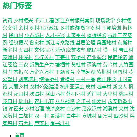
热门标签
资讯
乡村振兴
千万工程
浙江乡村振兴案例
现场教学
乡村振
兴案例
余村
乡村振兴政策
乡村旅游
数字乡村
干部培训
梅林
村
径山村
小古城村
人才振兴
未来乡村
枫桥经验
杭州三农案
例
组织振兴
鲁家村
浙江考察路线
基层治理
桑园地村
东衡村
新宇村
五四村
文化振兴
活动
脱贫攻坚
航民村
横一村
青山村
荻浦村
环溪村
东梓关村
下姜村
双桥村
产业振兴
民宿经济
浦
江经验
三农
新质生产力
塘栖村
黄杜村
深澳村
劳岭村
大竹园
村
生态振兴
万企兴万村
主题教育
幸福河湖
紫荆村
凤凰村
黄
公望村
刘家塘村
博儒桥村
棠棣村
一村一品
两山理念
共同富
裕
美丽乡村
农村公路建设
杭州亚运会
庾村
越丰村
新农人
枫
源村
花园村
欢潭村
横山坞村
外桐坞村
碧门村
大里村
桃园村
溪口村
佛山村
农村电商
八八战略
之江村
仙潭村
永安稻香小
镇
谢径安
乡村治理
德清庾村
白沙村
潘家浜村
湘溪村
文村
沈
家墩村
二都村
双一村
景溪村
白牛村
皋城村
周富村
四岭村
梅
家坞村
石舍村
芦茨村
尚书圩村
首页