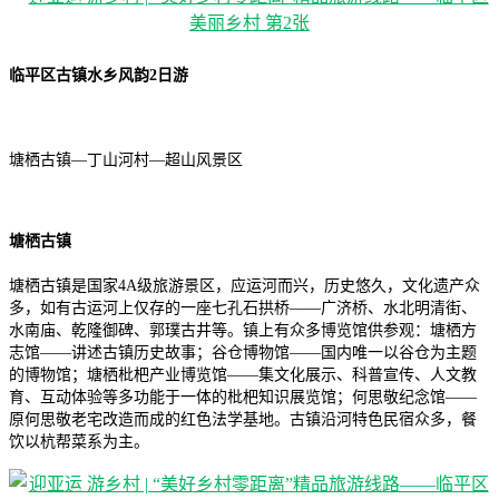
临平区古镇水乡风韵2日游
塘栖古镇—丁山河村—超山风景区
塘栖古镇
塘栖古镇是国家4A级旅游景区，应运河而兴，历史悠久，文化遗产众
多，如有古运河上仅存的一座七孔石拱桥——广济桥、水北明清街、
水南庙、乾隆御碑、郭璞古井等。镇上有众多博览馆供参观：塘栖方
志馆——讲述古镇历史故事；谷仓博物馆——国内唯一以谷仓为主题
的博物馆；塘栖枇杷产业博览馆——集文化展示、科普宣传、人文教
育、互动体验等多功能于一体的枇杷知识展览馆；何思敬纪念馆——
原何思敬老宅改造而成的红色法学基地。古镇沿河特色民宿众多，餐
饮以杭帮菜系为主。