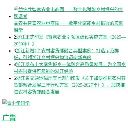
益农共智富农业电商园——数字化赋能乡村振兴的实践
课堂
2
浙江正式印发《智慧农业引领区建设实施方案（2025—
2030年）》
3
浙江新增7个农村客货邮融合典型案例：打造示范样
板，引领浙江乡村振兴物流迈向新高度
4
浙江发布十大案例城乡一体融合高质量发展，为全国乡
村振兴提供可复制的浙江经验
5
浙江省交通运输厅等七部门印发《关于加快推进农村客
货邮融合发展三年行动方案（2025-2027年）》，加快推
进农村客货邮融合发展
广告