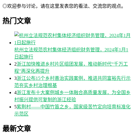
◎欢迎参与讨论，请在这里发表您的看法、交流您的观点。
热门文章
杭州立法规范农村集体经济组织财务管理，2024年1月1
日起施行
2
浙江加快推进乡村片区组团发展，推动新时代“千万工
程”再深化再提升
3
浙江公布15个乡村善治实践案例，推进共同富裕先行示
范夯实乡村治理根基
4
浙江发布十大案例城乡一体融合高质量发展，为全国乡
村振兴提供可复制的浙江经验
5
紫荆村——中国竹笛之乡，国家级苦竹定向培育标准化
示范区
最新文章