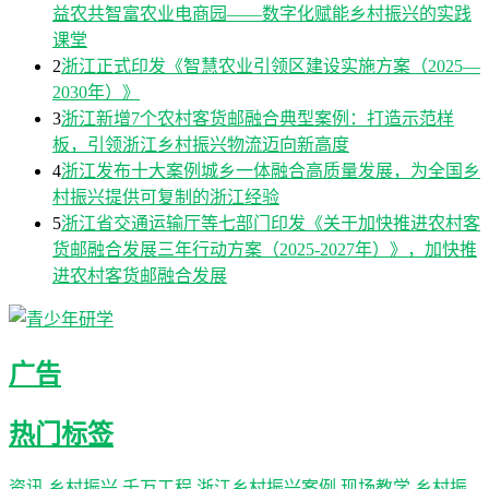
益农共智富农业电商园——数字化赋能乡村振兴的实践
课堂
2
浙江正式印发《智慧农业引领区建设实施方案（2025—
2030年）》
3
浙江新增7个农村客货邮融合典型案例：打造示范样
板，引领浙江乡村振兴物流迈向新高度
4
浙江发布十大案例城乡一体融合高质量发展，为全国乡
村振兴提供可复制的浙江经验
5
浙江省交通运输厅等七部门印发《关于加快推进农村客
货邮融合发展三年行动方案（2025-2027年）》，加快推
进农村客货邮融合发展
广告
热门标签
资讯
乡村振兴
千万工程
浙江乡村振兴案例
现场教学
乡村振