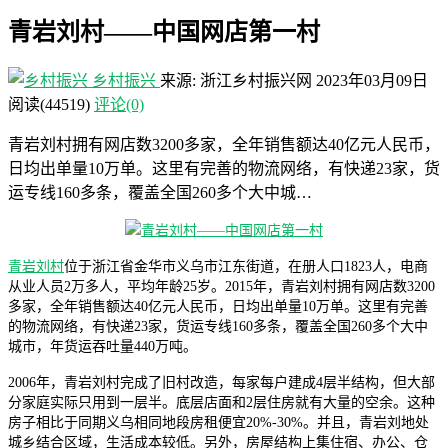
青岩刘村——中国网店第一村
乡村振兴
来源: 浙江乡村振兴网
2023年03月09日
阅读
(44519)
评论(0)
青岩刘村拥有网店数3200多家，全年销售额达40亿元人民币，
日均出单量10万单。这里有完善的物流网络，有快递23家，货
运专线160多条，覆盖全国260多个大中城…
青岩刘村
位于浙江省金华市义乌市江东街道，在册人口1823人，电商
从业人员2万多人，平均年龄25岁。2015年，青岩刘村拥有网店数3200
多家，全年销售额达40亿元人民币，日均出单量10万单。这里有完善
的物流网络，有快递23家，货运专线160多条，覆盖全国260多个大中
城市，年货运吞吐量440万吨。
2006年，青岩刘村完成了旧村改造，每家每户建成4层半结构，但大部
分家庭实际只用到一层半。底层店面和2层住房就有大量的空余。这种
房子相比于同期义乌相同地段房租便宜20%-30%。并且，青岩刘地处
城乡结合区域，生活成本较低。另外，房屋结构上集住宿、办公、仓