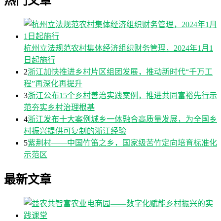
热门文章
杭州立法规范农村集体经济组织财务管理，2024年1月1
日起施行
2
浙江加快推进乡村片区组团发展，推动新时代“千万工
程”再深化再提升
3
浙江公布15个乡村善治实践案例，推进共同富裕先行示
范夯实乡村治理根基
4
浙江发布十大案例城乡一体融合高质量发展，为全国乡
村振兴提供可复制的浙江经验
5
紫荆村——中国竹笛之乡，国家级苦竹定向培育标准化
示范区
最新文章