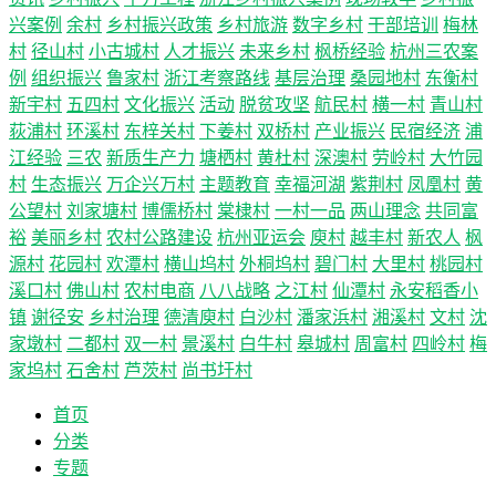
兴案例
余村
乡村振兴政策
乡村旅游
数字乡村
干部培训
梅林
村
径山村
小古城村
人才振兴
未来乡村
枫桥经验
杭州三农案
例
组织振兴
鲁家村
浙江考察路线
基层治理
桑园地村
东衡村
新宇村
五四村
文化振兴
活动
脱贫攻坚
航民村
横一村
青山村
荻浦村
环溪村
东梓关村
下姜村
双桥村
产业振兴
民宿经济
浦
江经验
三农
新质生产力
塘栖村
黄杜村
深澳村
劳岭村
大竹园
村
生态振兴
万企兴万村
主题教育
幸福河湖
紫荆村
凤凰村
黄
公望村
刘家塘村
博儒桥村
棠棣村
一村一品
两山理念
共同富
裕
美丽乡村
农村公路建设
杭州亚运会
庾村
越丰村
新农人
枫
源村
花园村
欢潭村
横山坞村
外桐坞村
碧门村
大里村
桃园村
溪口村
佛山村
农村电商
八八战略
之江村
仙潭村
永安稻香小
镇
谢径安
乡村治理
德清庾村
白沙村
潘家浜村
湘溪村
文村
沈
家墩村
二都村
双一村
景溪村
白牛村
皋城村
周富村
四岭村
梅
家坞村
石舍村
芦茨村
尚书圩村
首页
分类
专题