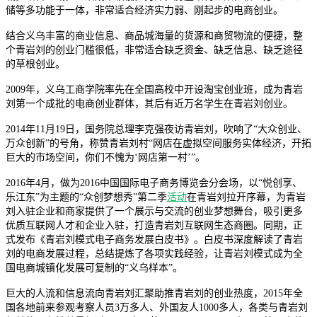
储等多功能于一体，非常适合经济实力弱、刚起步的电商创业。
结合义乌丰富的商业信息、商品城海量的货源和商贸物流的便捷，整
个青岩刘的创业门槛很低，非常适合缺乏资金、缺乏信息、缺乏途径
的草根创业。
2009年，义乌工商学院率先在全国高校中开设淘宝创业班，成为青岩
刘第一个成批的电商创业群体，其后有近万名学生在青岩刘创业。
2014年11月19日，国务院总理李克强夜访青岩刘，吹响了“大众创业、
万众创新”的号角，称赞青岩刘村“网店在虚拟空间服务实体经济，开拓
巨大的市场空间，你们不愧为‘网店第一村’”。
2016年4月，做为2016中国国际电子商务博览会分会场，以“悦创享、
乐江东”为主题的“众创梦想秀”第二季
活动
在青岩刘拉开序幕，为青岩
刘入驻企业和商家提供了一个展示与交流的创业梦想舞台，吸引更多
优质互联网人才和企业入驻，打造青岩刘互联网生态商圈。同期，正
式发布《青岩刘模式电子商务发展白皮书》。白皮书深度解读了青岩
刘的电商发展过程，总结提炼了各项实践经验，让青岩刘模式成为全
国电商城镇化发展可复制的“义乌样本”。
巨大的人流和信息流向青岩刘汇聚助推青岩刘的创业热度，2015年全
国各地前来参观考察人员3万多人、外国友人1000多人，各类与青岩刘