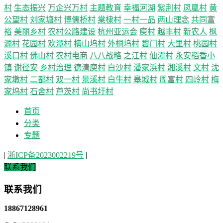
村
生态振兴
万企兴万村
主题教育
幸福河湖
紫荆村
凤凰村
黄
公望村
刘家塘村
博儒桥村
棠棣村
一村一品
两山理念
共同富
裕
美丽乡村
农村公路建设
杭州亚运会
庾村
越丰村
新农人
枫
源村
花园村
欢潭村
横山坞村
外桐坞村
碧门村
大里村
桃园村
溪口村
佛山村
农村电商
八八战略
之江村
仙潭村
永安稻香小
镇
谢径安
乡村治理
德清庾村
白沙村
潘家浜村
湘溪村
文村
沈
家墩村
二都村
双一村
景溪村
白牛村
皋城村
周富村
四岭村
梅
家坞村
石舍村
芦茨村
尚书圩村
首页
分类
专题
|
浙ICP备2023002219号
|
联系我们
联系我们
18867128961