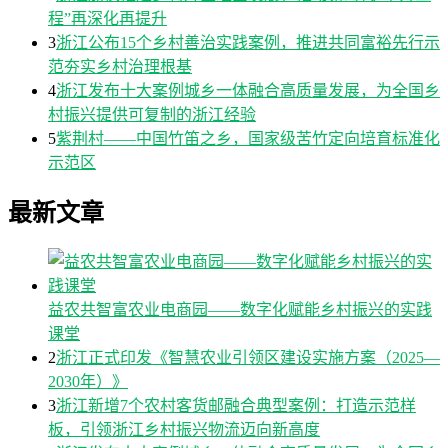
程”再深化再提升
3
浙江公布15个乡村善治实践案例，推进共同富裕先行示
范夯实乡村治理根基
4
浙江发布十大案例城乡一体融合高质量发展，为全国乡
村振兴提供可复制的浙江经验
5
紫荆村——中国竹笛之乡，国家级苦竹定向培育标准化
示范区
最新文章
益农共智富农业电商园——数字化赋能乡村振兴的实践
课堂
2
浙江正式印发《智慧农业引领区建设实施方案（2025—
2030年）》
3
浙江新增7个农村客货邮融合典型案例：打造示范样
板，引领浙江乡村振兴物流迈向新高度