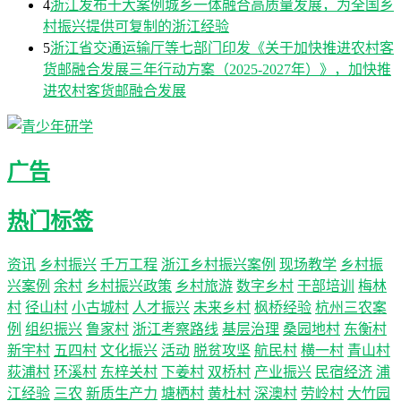
4
浙江发布十大案例城乡一体融合高质量发展，为全国乡
村振兴提供可复制的浙江经验
5
浙江省交通运输厅等七部门印发《关于加快推进农村客
货邮融合发展三年行动方案（2025-2027年）》，加快推
进农村客货邮融合发展
广告
热门标签
资讯
乡村振兴
千万工程
浙江乡村振兴案例
现场教学
乡村振
兴案例
余村
乡村振兴政策
乡村旅游
数字乡村
干部培训
梅林
村
径山村
小古城村
人才振兴
未来乡村
枫桥经验
杭州三农案
例
组织振兴
鲁家村
浙江考察路线
基层治理
桑园地村
东衡村
新宇村
五四村
文化振兴
活动
脱贫攻坚
航民村
横一村
青山村
荻浦村
环溪村
东梓关村
下姜村
双桥村
产业振兴
民宿经济
浦
江经验
三农
新质生产力
塘栖村
黄杜村
深澳村
劳岭村
大竹园